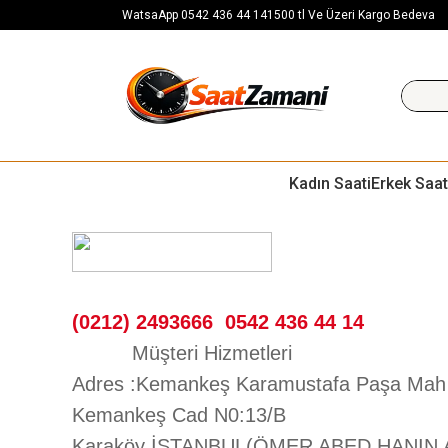
WatsaApp 0542 436 44 14
1500 tl Ve Üzeri Kargo Bedeva
Kadın Saati
Erkek Saat
(0212) 2493666 0542 436 44 14
Müşteri Hizmetle
Adres :Kemankeş Karamustafa Paşa Mah
Kemankeş Cad N0:13/B
Karaköy İSTANBUL(ÖMER ABED HANIN A