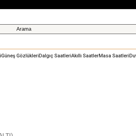
i
Güneş Gözlükleri
Dalgıç Saatleri
Akıllı Saatler
Masa Saatleri
Du
ri
LTI)