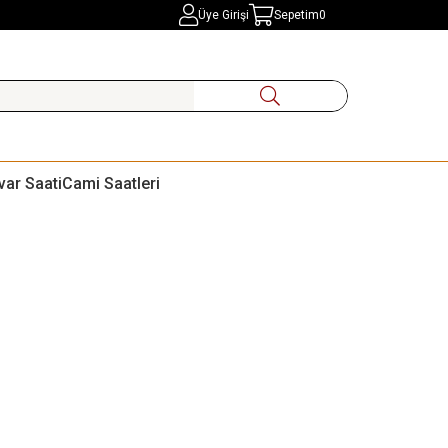
Üye Girişi
Sepetim
0
var Saati
Cami Saatleri