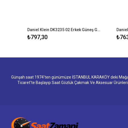
Casio DW-6900MS-1DR G-Shock Erkek Kol Saati
Daniel Klein DK3235 02 Erkek Güneş Gözlüğü
₺797,30
₺763,3
Günşah saat 1974'ten günümüze İSTANBUL KARAKÖY deki Mağazam
Ticaret'te Başlayıp Saat Gözlük Çakmak Ve Aksesuar Ürünler