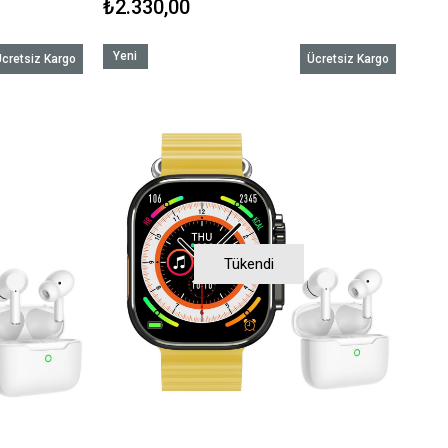
₺2.330,00
Yeni
cretsiz Kargo
Ücretsiz Kargo
Ürün
Tükendi