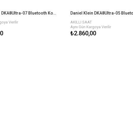
Daniel Klein DKA8Ultra-07 Bluetooth Kol Saati
oya Verilir
AKILLI SAAT
Aynı Gün Kargoya Verilir
00
₺2.860,00