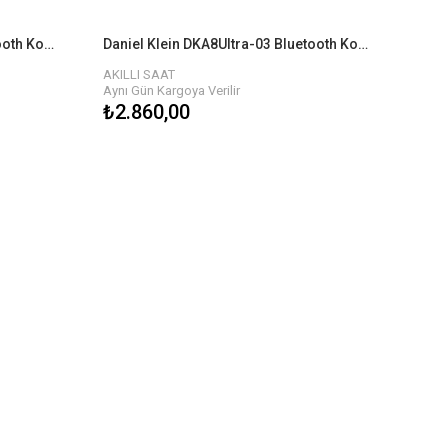
Daniel Klein DKA8Ultra-05 Bluetooth Kol Saati
Daniel Klein DKA8Ultra-03 Bluetooth Kol Saati
AKILLI SAAT
Aynı Gün Kargoya Verilir
₺2.860,00