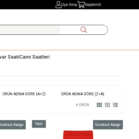
Üye Girişi
Sepetim
0
var Saati
Cami Saatleri
ÜRÜN ADINA GÖRE (A>Z)
ÜRÜN ADINA GÖRE (Z<A)
6 ÜRÜN
Yeni
cretsiz Kargo
Ücretsiz Kargo
Ürün