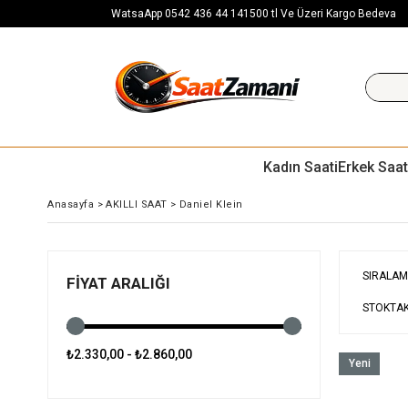
WatsaApp 0542 436 44 14
1500 tl Ve Üzeri Kargo Bedeva
Kadın Saati
Erkek Saat
Anasayfa
>
AKILLI SAAT
>
Daniel Klein
SIRALAM
FIYAT ARALIĞI
STOKTAK
₺2.330,00 - ₺2.860,00
Yeni
Ürün