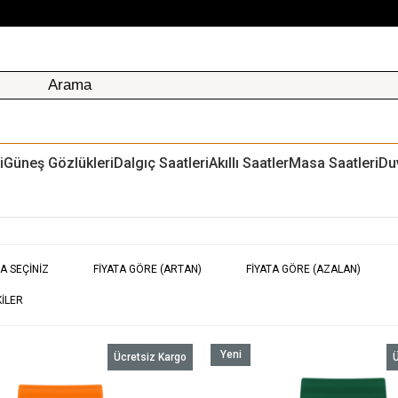
i
Güneş Gözlükleri
Dalgıç Saatleri
Akıllı Saatler
Masa Saatleri
Du
A SEÇINIZ
FIYATA GÖRE (ARTAN)
FIYATA GÖRE (AZALAN)
ILER
Yeni
Ücretsiz Kargo
Ü
Ürün