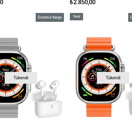
00
₺2.850,00
Yeni
Ücretsiz Kargo
Ü
Ürün
Tükendi
Tükendi