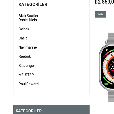
₺2.860,
KATEGORILER
Yeni
Akıllı Saatler
Daniel Klein
Ürün
Oclock
Casio
Navimarine
Reebok
Slazenger
ME-STEP
Paul Edward
Harvox
up watch
KATEGORİLER