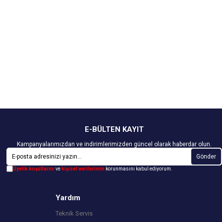
E-BÜLTEN KAYIT
Kampanyalarımızdan ve indirimlerimizden güncel olarak haberdar olun.
Gönder
Üyelik koşullarını
ve
kişisel verilerimin
korunmasını kabul ediyorum.
Yardım
Teknik Servis