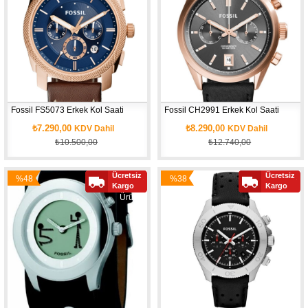
Fossil FS5073 Erkek Kol Saati
Fossil CH2991 Erkek Kol Saati
₺7.290,00
₺8.290,00
KDV Dahil
KDV Dahil
₺10.500,00
₺12.740,00
Ücretsiz
Ücretsiz
%48
%38
Yeni
Yeni
Kargo
Kargo
İndirim
İndirim
Ürün
Ürün