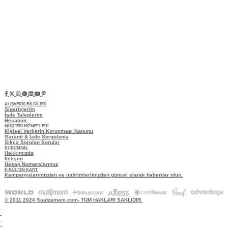
ALIŞVERİŞ BİLGİLERİ
Siparişlerim
İade Taleplerim
Hesabım
MÜŞTERİ HİZMETLERİ
Kişisel Verilerin Korunması Kanunu
Garanti & İade Sorgulama
Sıkça Sorulan Sorular
KURUMSAL
Hakkımızda
İletişim
Hesap Numaralarımız
E-BÜLTEN KAYIT
Kampanyalarımızdan ve indirimlerimizden güncel olarak haberdar olun.
© 2011 2024 Saatzamanı.com- TÜM HAKLARI SAKLIDIR.