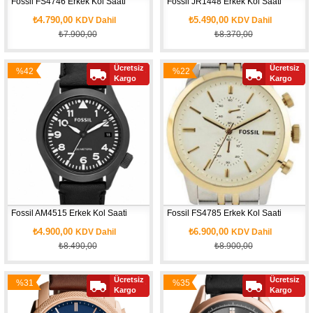
Fossil FS4746 Erkek Kol Saati
Fossil JR1448 Erkek Kol Saati
₺4.790,00
₺5.490,00
KDV Dahil
KDV Dahil
₺7.900,00
₺8.370,00
Ücretsiz
Ücretsiz
%42
%22
Kargo
Kargo
İndirim
İndirim
Fossil AM4515 Erkek Kol Saati
Fossil FS4785 Erkek Kol Saati
₺4.900,00
₺6.900,00
KDV Dahil
KDV Dahil
₺8.490,00
₺8.900,00
Ücretsiz
Ücretsiz
%31
%35
Kargo
Kargo
İndirim
İndirim