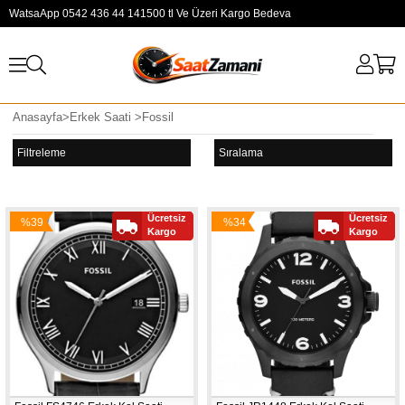
WatsaApp 0542 436 44 14
1500 tl Ve Üzeri Kargo Bedeva
Anasayfa
>
Erkek Saati
>
Fossil
Filtreleme
Sıralama
Ücretsiz
Ücretsiz
%39
%34
Kargo
Kargo
İndirim
İndirim