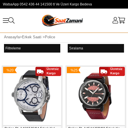
WatsaApp 0542 436 44 14
1500 tl Ve Üzeri Kargo Bedeva
Anasayfa
>
Erkek Saati
>
Police
Filtreleme
Sıralama
Ücretsiz
Ücretsiz
%20
%25
Kargo
Kargo
İndirim
İndirim