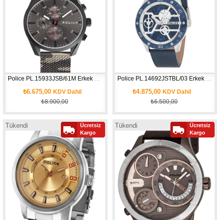
Police PL.15933JSB/61M Erkek Kol Saati
Police PL.14692JSTBL/03 Erkek Kol Saati
₺6.675,00
₺4.875,00
KDV Dahil
KDV Dahil
₺8.900,00
₺6.500,00
Tükendi
Tükendi
Ücretsiz
Ücretsiz
Kargo
Kargo