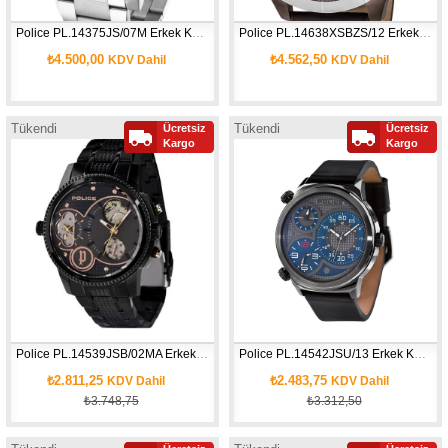
Police PL.14375JS/07M Erkek Kol Saati
Police PL.14638XSBZS/12 Erkek Kol Saati
₺4.500,00
₺4.562,50
KDV Dahil
KDV Dahil
Tükendi
Tükendi
Ücretsiz
Ücretsiz
Yeni
Kargo
Kargo
Ürün
Police PL.14539JSB/02MA Erkek Kol Saati
Police PL.14542JSU/13 Erkek Kol Saati
₺2.811,25
₺2.483,75
KDV Dahil
KDV Dahil
₺3.748,75
₺3.312,50