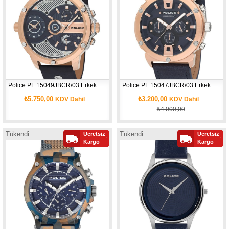
Police PL.15049JBCR/03 Erkek Kol Saati
Police PL.15047JBCR/03 Erkek Kol Saati
₺5.750,00
₺3.200,00
KDV Dahil
KDV Dahil
₺4.000,00
Tükendi
Tükendi
Ücretsiz
Ücretsiz
Yeni
Yeni
Kargo
Kargo
Ürün
Ürün