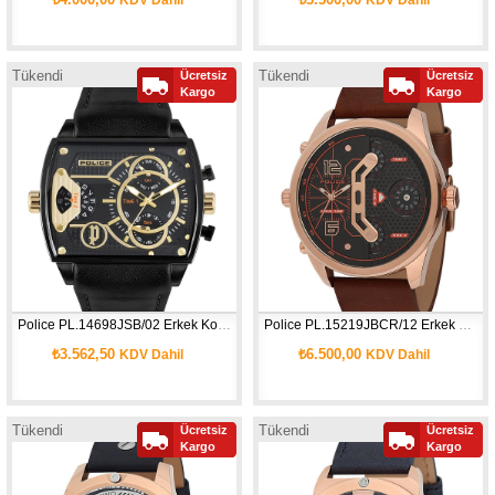
Tükendi
Tükendi
Ücretsiz
Ücretsiz
Kargo
Kargo
Police PL.14698JSB/02 Erkek Kol Saati
Police PL.15219JBCR/12 Erkek Kol Saati
₺3.562,50
₺6.500,00
KDV Dahil
KDV Dahil
Tükendi
Tükendi
Ücretsiz
Ücretsiz
Kargo
Kargo