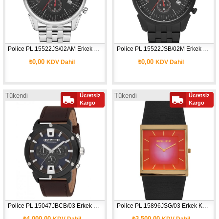
Police PL.15522JS/02AM Erkek Kol Saati
Police PL.15522JSB/02M Erkek Kol Saati
₺0,00
₺0,00
KDV Dahil
KDV Dahil
Tükendi
Tükendi
Ücretsiz
Ücretsiz
Yeni
Yeni
Kargo
Kargo
Ürün
Ürün
Police PL.15047JBCB/03 Erkek Kol Saati
Police PL.15896JSG/03 Erkek Kol Saati
₺4.000,00
₺3.500,00
KDV Dahil
KDV Dahil