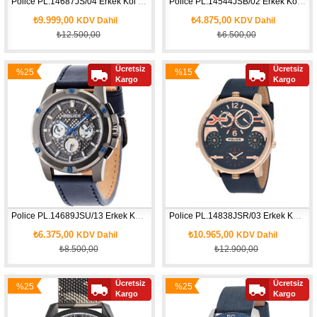
Police PL.14687JS/04 Erkek Kol Saati
Police PL.14544JSB/02 Erkek Kol Saati
₺9.999,00
₺4.875,00
KDV Dahil
KDV Dahil
₺12.500,00
₺6.500,00
Ücretsiz
Ücretsiz
%25
%15
Yeni
Yeni
Kargo
Kargo
İndirim
İndirim
Ürün
Ürün
Police PL.14689JSU/13 Erkek Kol Saati
Police PL.14838JSR/03 Erkek Kol Saati
₺6.375,00
₺10.965,00
KDV Dahil
KDV Dahil
₺8.500,00
₺12.900,00
Ücretsiz
Ücretsiz
%25
%25
Yeni
Yeni
Kargo
Kargo
İndirim
İndirim
Ürün
Ürün