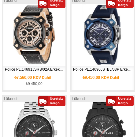
Tükendi
Tükendi
Ücretsiz
Ücretsiz
Kargo
Kargo
Police PL.14691JSRB/02A Erkek Kol Saati
Police PL.14690JSTBL/03P Erkek Kol Saati
₺7.560,00
₺9.450,00
KDV Dahil
KDV Dahil
₺9.450,00
Tükendi
Tükendi
Ücretsiz
Ücretsiz
Kargo
Kargo