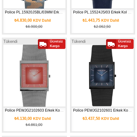
Police PL.15920JSBL/03MM Erkek Kol Saati
Police PL.15524JS/03 Erkek Kol Saati
₺4.830,00
₺1.443,75
KDV Dahil
KDV Dahil
₺6.900,00
₺2.062,50
Tükendi
Tükendi
Ücretsiz
Ücretsiz
Yeni
Yeni
Kargo
Kargo
Ürün
Ürün
Police PEWJG2102603 Erkek Kol Saati
Police PEWJG2102601 Erkek Kol Saati
₺4.130,00
₺3.437,50
KDV Dahil
KDV Dahil
₺4.861,00