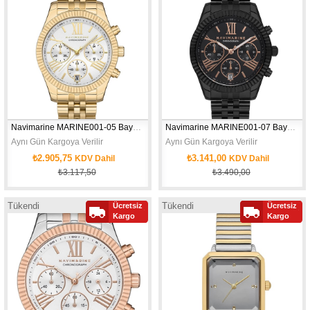
Navimarine MARINE001-05 Bayan Kol Saati
Navimarine MARINE001-07 Bayan Kol Saati
Aynı Gün Kargoya Verilir
Aynı Gün Kargoya Verilir
₺2.905,75
₺3.141,00
KDV Dahil
KDV Dahil
₺3.117,50
₺3.490,00
Tükendi
Tükendi
Ücretsiz
Ücretsiz
Yeni
Kargo
Kargo
Ürün