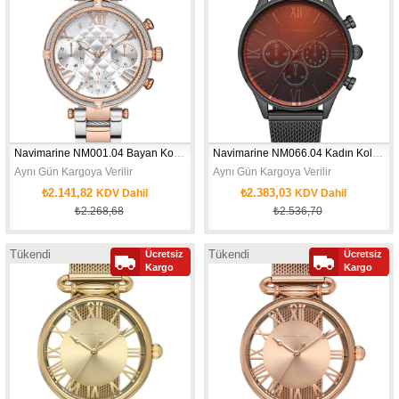
Navimarine NM001.04 Bayan Kol Saati
Navimarine NM066.04 Kadın Kol Saati
Aynı Gün Kargoya Verilir
Aynı Gün Kargoya Verilir
₺2.141,82
₺2.383,03
KDV Dahil
KDV Dahil
₺2.268,68
₺2.536,70
Tükendi
Tükendi
Ücretsiz
Ücretsiz
Yeni
Yeni
Kargo
Kargo
Ürün
Ürün