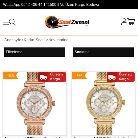
WatsaApp 0542 436 44 14
1500 tl Ve Üzeri Kargo Bedeva
Anasayfa
>
Kadın Saati
>
Navimarine
Filtreleme
Sıralama
Ücretsiz
Ücretsiz
%6
%6
Yeni
Yeni
Kargo
Kargo
İndirim
İndirim
Ürün
Ürün