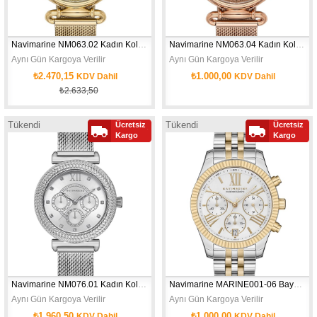
Navimarine NM063.02 Kadın Kol Saati
Navimarine NM063.04 Kadın Kol Saati
Aynı Gün Kargoya Verilir
Aynı Gün Kargoya Verilir
₺2.470,15
₺1.000,00
KDV Dahil
KDV Dahil
₺2.633,50
Tükendi
Tükendi
Ücretsiz
Ücretsiz
Yeni
Yeni
Kargo
Kargo
Ürün
Ürün
Navimarine NM076.01 Kadın Kol Saati
Navimarine MARINE001-06 Bayan Kol Saati
Aynı Gün Kargoya Verilir
Aynı Gün Kargoya Verilir
₺1.960,50
₺1.000,00
KDV Dahil
KDV Dahil