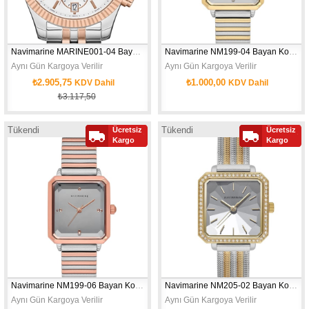
Navimarine MARINE001-04 Bayan Kol Saati
Navimarine NM199-04 Bayan Kol Saati
Aynı Gün Kargoya Verilir
Aynı Gün Kargoya Verilir
₺2.905,75
₺1.000,00
KDV Dahil
KDV Dahil
₺3.117,50
Tükendi
Tükendi
Ücretsiz
Ücretsiz
Kargo
Kargo
KASA ÇAPI: 26 MM - CİNSİYET: WOMA
Navimarine NM199-06 Bayan Kol Saati
Navimarine NM205-02 Bayan Kol Saati
Aynı Gün Kargoya Verilir
Aynı Gün Kargoya Verilir