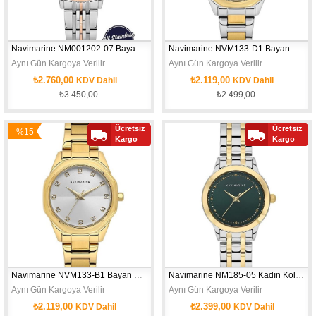
Navimarine NM001202-07 Bayan Kol Saati
Navimarine NVM133-D1 Bayan Kol Saati
Aynı Gün Kargoya Verilir
Aynı Gün Kargoya Verilir
₺2.760,00
₺2.119,00
KDV Dahil
KDV Dahil
₺3.450,00
₺2.499,00
Ücretsiz
Ücretsiz
%15
Yeni
Yeni
KASA ÇAPI: 26 MM - CİNSİYET: WOMAN - SU GEÇİRMEZLİK: 3 ATM - MOV'T: 
Kargo
KASA ÇAPI: 33 MM - CİNSİYET: KADIN
Kargo
İndirim
Ürün
Ürün
Navimarine NVM133-B1 Bayan Kol Saati
Navimarine NM185-05 Kadın Kol Saati
Aynı Gün Kargoya Verilir
Aynı Gün Kargoya Verilir
₺2.119,00
₺2.399,00
KDV Dahil
KDV Dahil