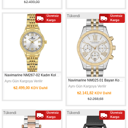
₺2.499,00
Tükendi
Ücretsiz
Ücretsiz
Yeni
Yeni
KASA ÇAPI: 33 MM - CİNSİYET: KADIN - SU GEÇİRMEZLİK: 3 ATM - MOV'T: 20
Kargo
KASA ÇAPI: 30 MM - CİNSİYET: WOMA
Kargo
Ürün
Ürün
Navimarine NM267-02 Kadın Kol Saati
Navimarine NM025.01 Bayan Kol Saati
Aynı Gün Kargoya Verilir
Aynı Gün Kargoya Verilir
₺2.499,00
KDV Dahil
₺2.141,82
KDV Dahil
₺2.268,68
KASA ÇAPI: 26 MM - CİNSİYET: WOMAN - SU GEÇİRMEZLİK: 3 ATM - MOV'T: 
Tükendi
Tükendi
Ücretsiz
Ücretsiz
Yeni
Yeni
Kargo
Kargo
Ürün
Ürün