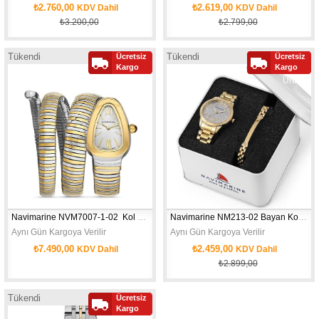
₺2.760,00
₺2.619,00
KDV Dahil
KDV Dahil
₺3.200,00
₺2.799,00
Tükendi
Tükendi
Ücretsiz
Ücretsiz
Yeni
Yeni
Kargo
Kargo
Ürün
Ürün
KASA ÇAPI: 26 MM - CİNSİYET: WOMAN - SU GEÇİRMEZLİK: 3 ATM - MOV'T: 
KASA ÇAPI: 30 MM - CİNSİYET: WOMA
Navimarine NVM7007-1-02  Kol Saati
Navimarine NM213-02 Bayan Kol Saati
Aynı Gün Kargoya Verilir
Aynı Gün Kargoya Verilir
₺7.490,00
₺2.459,00
KDV Dahil
KDV Dahil
₺2.899,00
Tükendi
Ücretsiz
Yeni
Kargo
KASA ÇAPI: 34 MM - CİNSİYET: WOMA