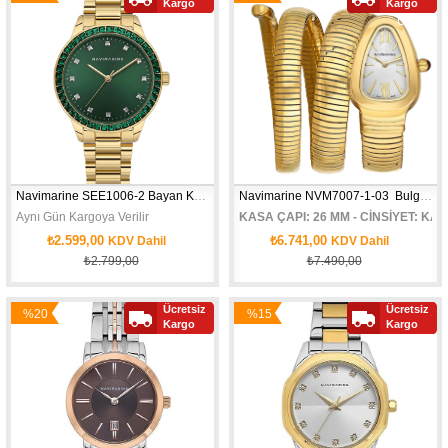
Kargo
Kargo
İndirim
İndirim
Ürün
KASA ÇAPI: 29,5 MM - CİNSİYET: WO
Navimarine SEE1006-2 Bayan Kol Saati
Navimarine NVM7007-1-03  Bulgari ModeliKol Saati
Aynı Gün Kargoya Verilir
KASA ÇAPI: 26 MM - CİNSİYET: KAD
₺2.599,00
₺6.741,00
KDV Dahil
KDV Dahil
₺2.799,00
₺7.490,00
Ücretsiz
Ücretsiz
%20
%15
Yeni
Yeni
Kargo
Kargo
İndirim
İndirim
Ürün
Ürün
KASA ÇAPI: 35 MM - CİNSİYET: WOMAN - SU GEÇİRMEZLİK: 3 ATM - MOV'T: 