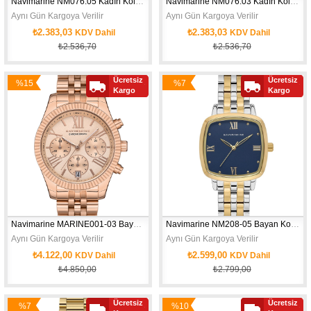
Navimarine NM076.05 Kadın Kol Saati
Navimarine NM076.03 Kadın Kol Saati
Aynı Gün Kargoya Verilir
Aynı Gün Kargoya Verilir
₺2.383,03
₺2.383,03
KDV Dahil
KDV Dahil
₺2.536,70
₺2.536,70
Ücretsiz
Ücretsiz
%15
%7
Yeni
Kargo
Kargo
İndirim
İndirim
Ürün
Navimarine MARINE001-03 Bayan Kol Saati
Navimarine NM208-05 Bayan Kol Saati
Aynı Gün Kargoya Verilir
Aynı Gün Kargoya Verilir
₺4.122,00
₺2.599,00
KDV Dahil
KDV Dahil
₺4.850,00
₺2.799,00
Ücretsiz
Ücretsiz
%7
%10
Yeni