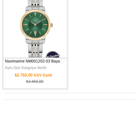
Ürün
KASA ÇAPI: 26 MM - CİNSİYET: WOMAN - SU GEÇİRMEZLİK: 3 ATM - MOV'T: 
Navimarine NM001202-03 Bayan Kol Saati
Aynı Gün Kargoya Verilir
₺2.760,00
KDV Dahil
₺3.450,00
KASA ÇAPI: 26 MM - CİNSİYET: WOMAN - SU GEÇİRMEZLİK: 3 ATM - MOV'T: 