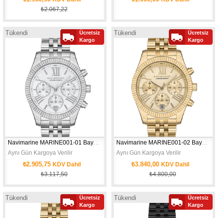
₺2.067,22
Tükendi
Tükendi
Ücretsiz
Ücretsiz
Yeni
Yeni
Kargo
Kargo
Ürün
Ürün
Navimarine MARINE001-01 Bayan Kol Saati
Navimarine MARINE001-02 Bayan Kol Saati
Aynı Gün Kargoya Verilir
Aynı Gün Kargoya Verilir
₺2.905,75
₺3.840,00
KDV Dahil
KDV Dahil
₺3.117,50
₺4.800,00
Tükendi
Tükendi
Ücretsiz
Ücretsiz
Yeni
Yeni
Kargo
Kargo
Ürün
Ürün