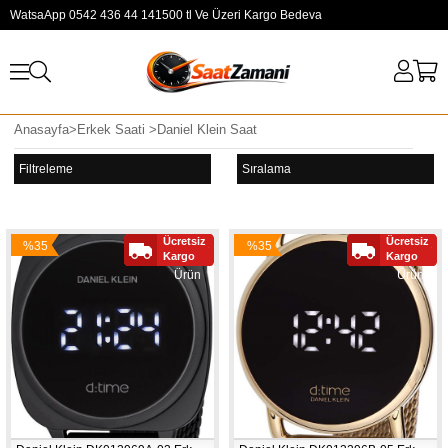
WatsaApp 0542 436 44 14
1500 tl Ve Üzeri Kargo Bedeva
Anasayfa
>
Erkek Saati
>
Daniel Klein Saat
Filtreleme
Sıralama
Ücretsiz
Ücretsiz
%35
%35
Yeni
Yeni
Kargo
Kargo
İndirim
İndirim
Ürün
Ürün