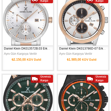
Kargo
Kargo
Ürün
Ürün
Daniel Klein DK013572B.03 Erkek Kol Saati
Daniel Klein DK013786D-07 Erkek Kol Saati
Aynı Gün Kargoya Verilir
Aynı Gün Kargoya Verilir
₺2.150,00
₺1.989,00
KDV Dahil
KDV Dahil
Ücretsiz
Ücretsiz
Yeni
Yeni
Kargo
Kargo
Ürün
Ürün