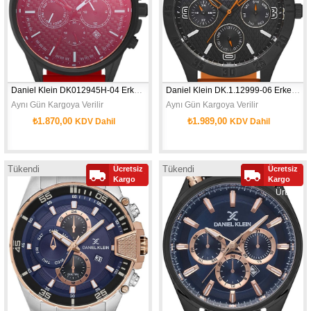
Daniel Klein DK012945H-04 Erkek Kol Saati
Daniel Klein DK.1.12999-06 Erkek Kol Saati
Aynı Gün Kargoya Verilir
Aynı Gün Kargoya Verilir
₺1.870,00
₺1.989,00
KDV Dahil
KDV Dahil
Tükendi
Tükendi
Ücretsiz
Ücretsiz
Yeni
Yeni
Kargo
Kargo
Ürün
Ürün