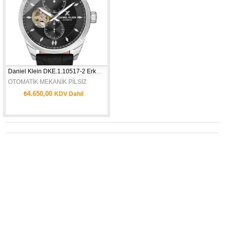
Daniel Klein DKE.1.10517-2 Erkek Kol Saati
OTOMATİK MEKANİK PİLSİZ
₺4.650,00
KDV Dahil
Kayış Tipi:Deri  Kayış Rengi:Lacivert Kasa Çapı:43 mm Cinsiyet:Erkek:Kasa Şek