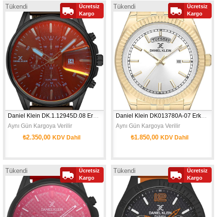
Tükendi
Tükendi
Ücretsiz
Ücretsiz
Yeni
Yeni
Kargo
Kargo
Ürün
Ürün
Daniel Klein DK.1.12945D.08 Erkek Kol Saati
Daniel Klein DK013780A-07 Erkek Kol Saati
Aynı Gün Kargoya Verilir
Aynı Gün Kargoya Verilir
₺2.350,00
₺1.850,00
KDV Dahil
KDV Dahil
Tükendi
Tükendi
Ücretsiz
Ücretsiz
Yeni
Yeni
Kargo
Kargo
Ürün
Ürün