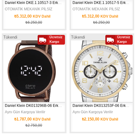
Daniel Klein DKE.1.10517-3 Erkek Kol Saati
Daniel Klein DKE.1.10517-5 Erkek Kol Saati
OTOMATİK MEKANİK PİLSİZ
OTOMATİK MEKANİK PİLSİZ 
₺5.312,00
₺5.312,00
KDV Dahil
KDV Dahil
₺6.250,00
₺6.250,00
Kayış Tipi:Deri  Kayış Rengi:Siyah Kasa Çapı:43 mm Cinsiyet:Erkek:Kasa Şekli
Kayış Tipi:Deri  Kayış Rengi:Lacivert
Tükendi
Tükendi
Ücretsiz
Ücretsiz
Yeni
Yeni
Kargo
Kargo
Ürün
Ürün
Daniel Klein DK013296B-06 Erkek Kol Saati
Daniel Klein DK013253F-06 Erkek Kol Saati
Aynı Gün Kargoya Verilir
Aynı Gün Kargoya Verilir
₺1.787,00
₺2.150,00
KDV Dahil
KDV Dahil
₺2.750,00