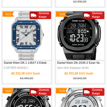
₺2.990,00
Ücretsiz
Ücretsiz
%15
%20
Yeni
Yeni
Kargo
Kargo
İndirim
İndirim
Ürün
Ürün
Daniel Klein DK.1.13647.4 Erkek Kol Saati
Daniel Klein DK-2036-2 Ezan Vakitlerini BildirenErkek Kol Saati
CARTİER MODELİ
Aynı Gün Kargoya Verilir
₺2.932,00
₺2.433,60
KDV Dahil
KDV Dahil
₺3.450,00
₺3.042,00
Ücretsiz
Ücretsiz
%20
%20
Yeni
Yeni
Kargo
Kargo
İndirim
İndirim
Ürün
Ürün