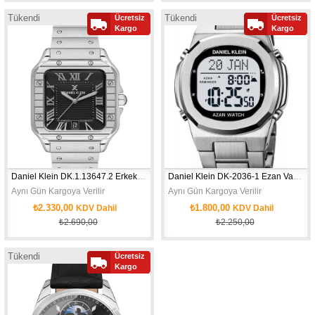
Tükendi
Tükendi
Ücretsiz
Ücretsiz
Yeni
Yeni
Kargo
Kargo
Ürün
Ürün
Daniel Klein DK.1.13647.2 Erkek Kol Saati
Daniel Klein DK-2036-1 Ezan Vakitlerini BildirenErkek Kol Saati
Aynı Gün Kargoya Verilir
Aynı Gün Kargoya Verilir
₺2.330,00
₺1.800,00
KDV Dahil
KDV Dahil
₺2.690,00
₺2.250,00
Tükendi
Ücretsiz
Yeni
Kargo
Ürün