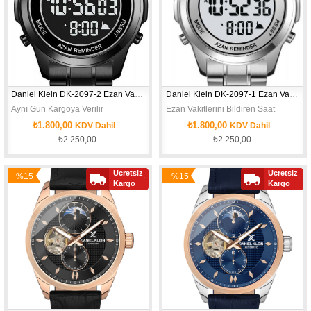
Daniel Klein DK-2097-2 Ezan Vakitlerini BildirenErkek Kol Saati
Daniel Klein DK-2097-1 Ezan Vakitlerini BildirenErkek Kol Saati
Aynı Gün Kargoya Verilir
Ezan Vakitlerini Bildiren Saat
₺1.800,00
₺1.800,00
KDV Dahil
KDV Dahil
₺2.250,00
₺2.250,00
Ücretsiz
Ücretsiz
%15
%15
Yeni
Yeni
Kargo
Kargo
İndirim
İndirim
Ürün
Ürün