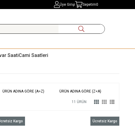
Üye Girişi
Sepetim
0
var Saati
Cami Saatleri
ÜRÜN ADINA GÖRE (A>Z)
ÜRÜN ADINA GÖRE (Z<A)
11 ÜRÜN
cretsiz Kargo
Ücretsiz Kargo