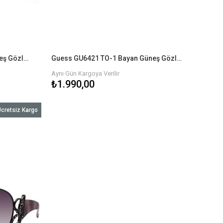
Guess GU6405 BLK-3 Bayan Güneş Gözlüğü
Guess GU6421 TO-1 Bayan Güneş Gözlüğü
Aynı Gün Kargoya Verilir
₺1.990,00
cretsiz Kargo