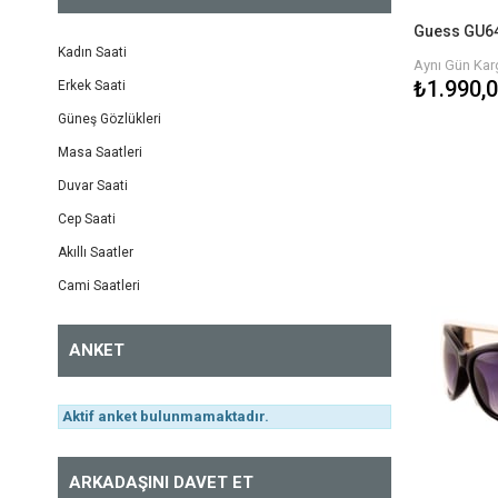
GF Ferre
Kadın Saati
Aynı Gün Karg
Enox
₺1.990,
Erkek Saati
Bianco
Güneş Gözlükleri
Hawk
Masa Saatleri
Duvar Saati
Mustang
Cep Saati
Osse
Akıllı Saatler
Superstep
Cami Saatleri
Chocolate
ANKET
Topten
Hogan
Aktif anket bulunmamaktadır.
Dolce Gabbana
Benetton
ARKADAŞINI DAVET ET