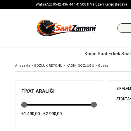
WatsaApp 0542 436 44 14
1500 tl Ve Üzeri Kargo Bedeva
Kadın Saati
Erkek Saat
Anasayfa
>
GÖZLÜK REYONU
>
KADIN GÖZLÜĞÜ
>
Guess
SIRALAM
FIYAT ARALIĞI
STOKTAK
₺1.490,00 - ₺2.990,00