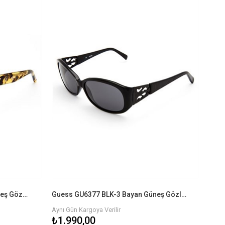
Guess GU6369 TO-34 Bayan Güneş Gözlüğü
Guess GU6377 BLK-3 Bayan Güneş Gözlüğü
Aynı Gün Kargoya Verilir
₺1.990,00