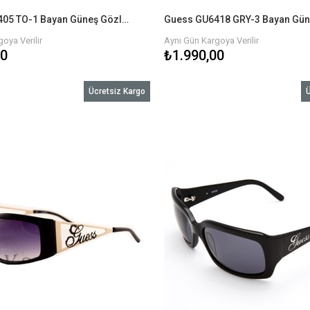
Guess GU6405 TO-1 Bayan Güneş Gözlüğü
oya Verilir
Aynı Gün Kargoya Verilir
00
₺1.990,00
Ücretsiz Kargo
Ü