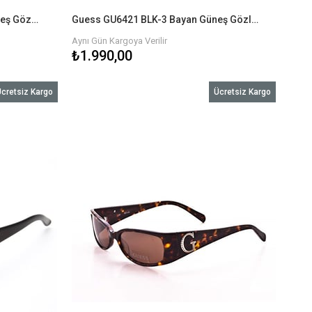
Guess GU6418 GRY-3 Bayan Güneş Gözlüğü
Guess GU6421 BLK-3 Bayan Güneş Gözlüğü
Aynı Gün Kargoya Verilir
₺1.990,00
cretsiz Kargo
Ücretsiz Kargo