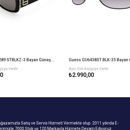
Guess GU6289 STBLKZ-3 Bayan Güneş Gözlüğü
oya Verilir
Aynı Gün Kargoya Verilir
00
₺2.990,00
mızla Satış ve Servis Hizmeti Vermekte olup. 2011 yılında E-
lerimizle 7000 Stok ve 120 Markayla Hizmete Devam Ediyoruz.