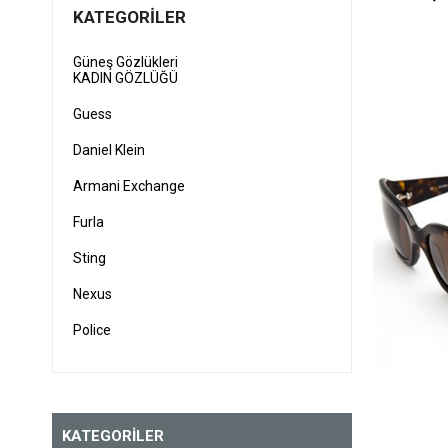
KATEGORILER
Güneş Gözlükleri
KADIN GÖZLÜĞÜ
Guess
Daniel Klein
Armani Exchange
Furla
Sting
Nexus
Police
Vogue
Ray-Ban
KATEGORİLER
Mont Blanc