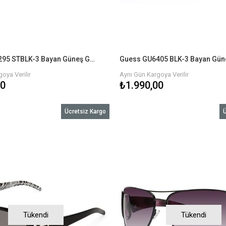
Guess GU6295 STBLK-3 Bayan Güneş Gözlüğü
oya Verilir
Aynı Gün Kargoya Verilir
00
₺1.990,00
Ücretsiz Kargo
Ü
Tükendi
Tükendi