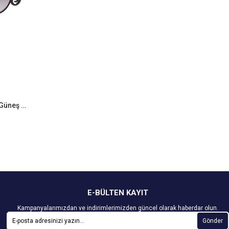
Guess GU6438ST BLK-35 Bayan Güneş Gözlüğü
E-BÜLTEN KAYIT
Kampanyalarımızdan ve indirimlerimizden güncel olarak haberdar olun.
Gönder