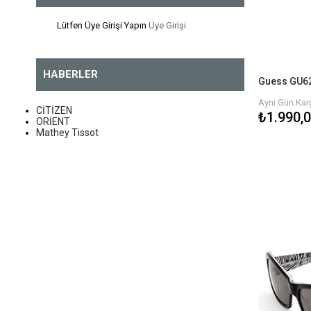
Cerruti 1881
Lütfen Üye Girişi Yapın
Üye Girişi
Club Beymen
Dkny
HABERLER
Just Cavalli
Aynı Gün Karg
Polaroid
CİTİZEN
₺1.990,
ORİENT
Roberto Cavalli
Mathey Tissot
Michael Kors