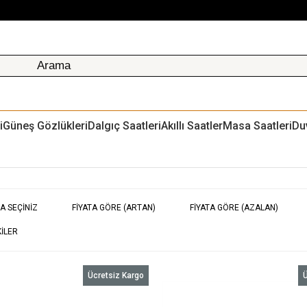
i
Güneş Gözlükleri
Dalgıç Saatleri
Akıllı Saatler
Masa Saatleri
Du
A SEÇINIZ
FIYATA GÖRE (ARTAN)
FIYATA GÖRE (AZALAN)
ILER
Ücretsiz Kargo
Ü