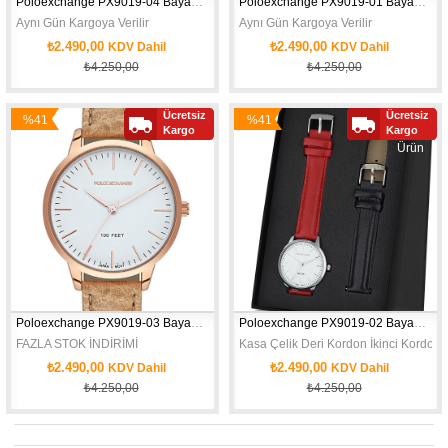
Poloexchange PX9019-04 Bayan Kol Saati
Poloexchange PX9019-01 Bayan Kol Saati
Aynı Gün Kargoya Verilir
Aynı Gün Kargoya Verilir
₺2.490,00
₺2.490,00
KDV Dahil
KDV Dahil
₺4.250,00
₺4.250,00
Kasa Çelik Deri Kordon İkinci Kordon Hediye 2 Yıl Garanti
Kasa Çelik Deri Kordon İkinci Kordon 
Ücretsiz
Ücretsiz
%41
%41
Yeni
Yeni
Gerçek İndirim!
Kargo
Kargo
İndirim
İndirim
Ürün
Ürün
Poloexchange PX9019-03 Bayan Kol Saati
Poloexchange PX9019-02 Bayan Kol Saati
FAZLA STOK İNDİRİMİ
Kasa Çelik Deri Kordon İkinci Kordon 
₺2.490,00
₺2.490,00
KDV Dahil
KDV Dahil
₺4.250,00
₺4.250,00
Kasa Çelik Deri Kordon İkinci Kordon Hediye 2 Yıl Garanti
FAZLA STOK İNDİRİMİ