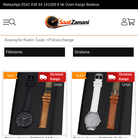
WatsaApp 0542 436 44 14
1500 tl Ve Üzeri Kargo Bedeva
Anasayfa
>
Kadın Saati
>
Poloexchange
Filtreleme
Sıralama
Ücretsiz
Ücretsiz
%41
%41
Yeni
Yeni
Kargo
Kargo
İndirim
İndirim
Ürün
Ürün