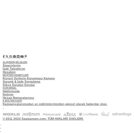
ALIŞVERİŞ BİLGİLERİ
Siparişlerim
İade Taleplerim
Hesabım
MÜŞTERİ HİZMETLERİ
Kişisel Verilerin Korunması Kanunu
Garanti & İade Sorgulama
Sıkça Sorulan Sorular
KURUMSAL
Hakkımızda
İletişim
Hesap Numaralarımız
E-BÜLTEN KAYIT
Kampanyalarımızdan ve indirimlerimizden güncel olarak haberdar olun.
© 2011 2024 Saatzamanı.com- TÜM HAKLARI SAKLIDIR.