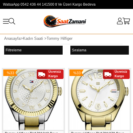
WatsaApp 0542 436 44 14
1500 tl Ve Üzeri Kargo Bedeva
Anasayfa
>
Kadın Saati
>
Tommy Hilfiger
Filtreleme
Sıralama
Ücretsiz
Ücretsiz
%33
%33
Kargo
Kargo
İndirim
İndirim