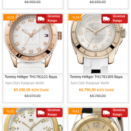
₺8.900,00
₺8.690,00
Ücretsiz
Ücretsiz
%29
%34
Kargo
Kargo
İndirim
İndirim
Tommy Hilfiger TH1781121 Bayan Kol Saati
Tommy Hilfiger TH1781305 Bayan Kol Saati
 Aynı Gün Kargoya Verilir
 Aynı Gün Kargoya Verilir
₺5.690,00
₺5.790,00
KDV Dahil
KDV Dahil
₺8.070,00
₺8.780,00
Ücretsiz
Ücretsiz
%35
%41
Kargo
Kargo
İndirim
İndirim