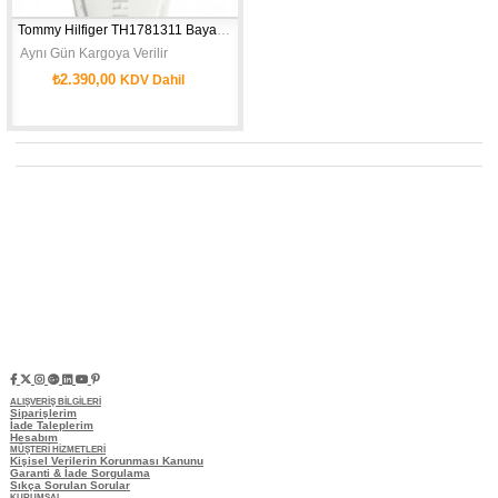
Tommy Hilfiger TH1781311 Bayan Kol Saati
 Aynı Gün Kargoya Verilir
₺2.390,00
KDV Dahil
ALIŞVERİŞ BİLGİLERİ
Siparişlerim
İade Taleplerim
Hesabım
MÜŞTERİ HİZMETLERİ
Kişisel Verilerin Korunması Kanunu
Garanti & İade Sorgulama
Sıkça Sorulan Sorular
KURUMSAL