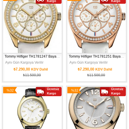
Kargo
Kargo
İndirim
İndirim
Tommy Hilfiger TH1781247 Bayan Kol Saati
Tommy Hilfiger TH1781251 Bayan Kol Saati
 Aynı Gün Kargoya Verilir
 Aynı Gün Kargoya Verilir
₺7.290,00
₺7.290,00
KDV Dahil
KDV Dahil
₺11.500,00
₺11.500,00
Ücretsiz
Ücretsiz
%32
%32
Kargo
Kargo
İndirim
İndirim