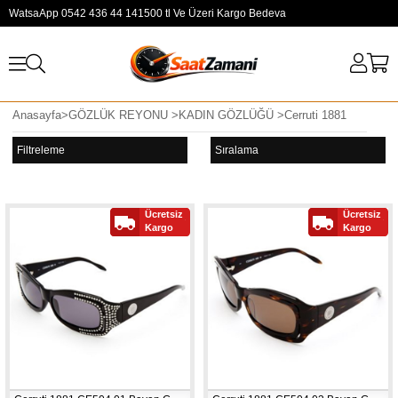
WatsaApp 0542 436 44 14
1500 tl Ve Üzeri Kargo Bedeva
Anasayfa
>
GÖZLÜK REYONU
>
KADIN GÖZLÜĞÜ
>
Cerruti 1881
Filtreleme
Sıralama
Ücretsiz
Ücretsiz
Kargo
Kargo