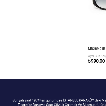
MB289 01B 
Aynı Gün Karg
₺990,00
Günşah saat 1974'ten günümüze İSTANBUL KARAKÖY deki Mağaza
Ticaret'te Başlayıp Saat Gözlük Çakmak Ve Aksesuar Ürün