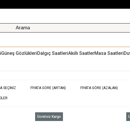
i
Güneş Gözlükleri
Dalgıç Saatleri
Akıllı Saatler
Masa Saatleri
Du
A SEÇINIZ
FIYATA GÖRE (ARTAN)
FIYATA GÖRE (AZALAN)
ILER
Ücretsiz Kargo
Ü