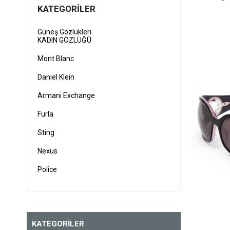
KATEGORILER
Güneş Gözlükleri
KADIN GÖZLÜĞÜ
Mont Blanc
Daniel Klein
Armani Exchange
Furla
Sting
Nexus
Police
Vogue
Ray-Ban
KATEGORİLER
GF Ferre