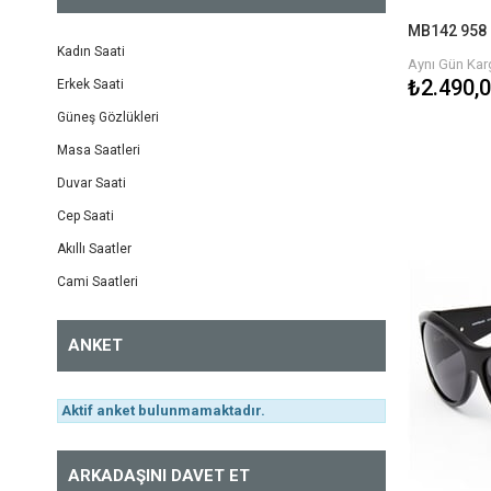
Enox
MB142 958 
Kadın Saati
Aynı Gün Karg
Bianco
₺2.490,
Erkek Saati
Hawk
Güneş Gözlükleri
Mustang
Masa Saatleri
Duvar Saati
Osse
Cep Saati
Superstep
Akıllı Saatler
Chocolate
Cami Saatleri
Topten
ANKET
Guess
Hogan
Aktif anket bulunmamaktadır.
Dolce Gabbana
Benetton
ARKADAŞINI DAVET ET