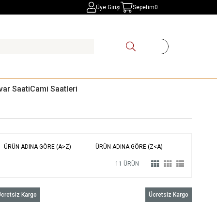
Üye Girişi
Sepetim
0
var Saati
Cami Saatleri
ÜRÜN ADINA GÖRE (A>Z)
ÜRÜN ADINA GÖRE (Z<A)
11 ÜRÜN
cretsiz Kargo
Ücretsiz Kargo