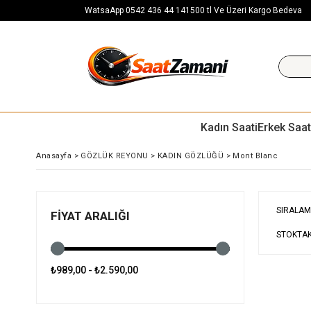
WatsaApp 0542 436 44 14
1500 tl Ve Üzeri Kargo Bedeva
Kadın Saati
Erkek Saat
Anasayfa
>
GÖZLÜK REYONU
>
KADIN GÖZLÜĞÜ
>
Mont Blanc
SIRALAM
FIYAT ARALIĞI
STOKTAK
₺989,00 - ₺2.590,00