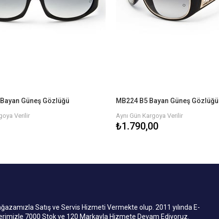
Bayan Güneş Gözlüğü
MB224 B5 Bayan Güneş Gözlüğü
oya Verilir
Aynı Gün Kargoya Verilir
₺1.790,00
mızla Satış ve Servis Hizmeti Vermekte olup. 2011 yılında E-
lerimizle 7000 Stok ve 120 Markayla Hizmete Devam Ediyoruz.