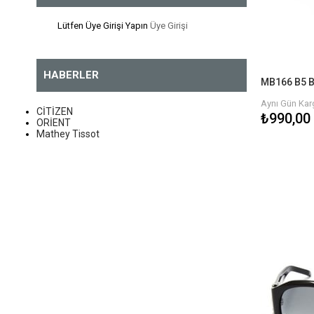
Cerruti 1881
Lütfen Üye Girişi Yapın
Üye Girişi
Club Beymen
Dkny
HABERLER
MB166 B5 B
Just Cavalli
Aynı Gün Karg
Polaroid
CİTİZEN
₺990,00
ORİENT
Roberto Cavalli
Mathey Tissot
Michael Kors