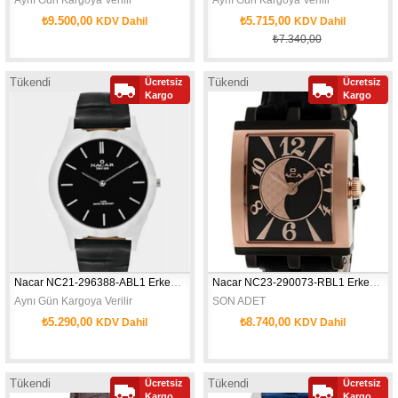
Aynı Gün Kargoya Verilir
Aynı Gün Kargoya Verilir
₺9.500,00
₺5.715,00
KDV Dahil
KDV Dahil
₺7.340,00
Tükendi
Tükendi
Ücretsiz
Ücretsiz
Kargo
Kargo
Nacar NC21-296388-ABL1 Erkek Kol Saati
Nacar NC23-290073-RBL1 Erkek Kol Saati
Aynı Gün Kargoya Verilir
SON ADET 
₺5.290,00
₺8.740,00
KDV Dahil
KDV Dahil
ÇOK İNCE ZARİF SON BİR ADET
Tükendi
Tükendi
Ücretsiz
Ücretsiz
Kargo
Kargo