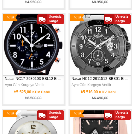
₺4.950,00
₺8.950,00
Ücretsiz
Ücretsiz
%15
%15
Kargo
Kargo
İndirim
İndirim
Nacar NC17-2930103-BBL12 Erkek Kol Saati
Nacar NC12-2911512-BBBS1 Erkek Kol Saati
Aynı Gün Kargoya Verilir
Aynı Gün Kargoya Verilir
₺5.525,00
₺5.516,00
KDV Dahil
KDV Dahil
₺6.500,00
₺6.490,00
Ücretsiz
Ücretsiz
%15
%15
Kargo
Kargo
İndirim
İndirim