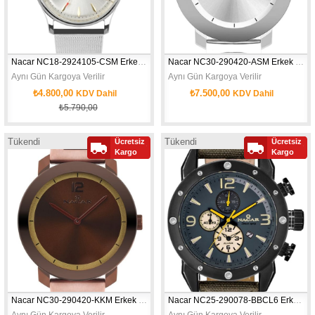
Nacar NC18-2924105-CSM Erkek Kol Saati
Nacar NC30-290420-ASM Erkek Kol Saati
Aynı Gün Kargoya Verilir
Aynı Gün Kargoya Verilir
₺4.800,00
₺7.500,00
KDV Dahil
KDV Dahil
₺5.790,00
Tükendi
Tükendi
Ücretsiz
Ücretsiz
Kargo
Kargo
Nacar NC30-290420-KKM Erkek Kol Saati
Nacar NC25-290078-BBCL6 Erkek Kol Saati