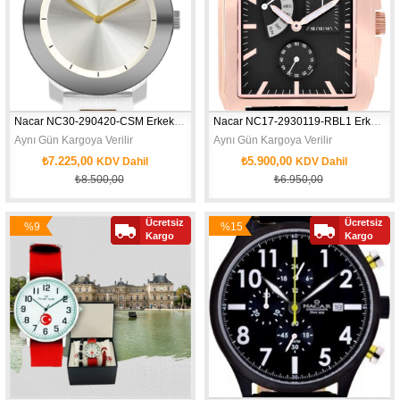
Nacar NC30-290420-CSM Erkek Kol Saati
Nacar NC17-2930119-RBL1 Erkek Kol Saati
Aynı Gün Kargoya Verilir
Aynı Gün Kargoya Verilir
₺7.225,00
₺5.900,00
KDV Dahil
KDV Dahil
₺8.500,00
₺6.950,00
Ücretsiz
Ücretsiz
%9
%15
Kargo
Kargo
İndirim
İndirim