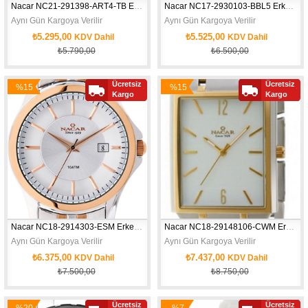
Nacar NC21-291398-ART4-TB Erkek Kol Saati
Nacar NC17-2930103-BBL5 Erkek Kol Saati
Aynı Gün Kargoya Verilir
Aynı Gün Kargoya Verilir
₺5.295,00
₺5.525,00
KDV Dahil
KDV Dahil
₺5.790,00
₺6.500,00
Ücretsiz
Ücretsiz
%15
%15
Kargo
Kargo
İndirim
İndirim
Nacar NC18-2914303-ESM Erkek Kol Saati
Nacar NC18-29148106-CWM Erkek Kol Saati
Aynı Gün Kargoya Verilir
Aynı Gün Kargoya Verilir
₺6.375,00
₺7.437,00
KDV Dahil
KDV Dahil
₺7.500,00
₺8.750,00
Ücretsiz
Ücretsiz
%20
%7