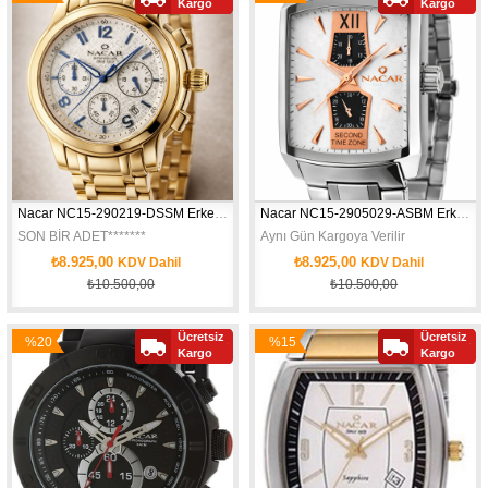
Kargo
Kargo
İndirim
İndirim
Nacar NC15-290219-DSSM Erkek Kol Saati
Nacar NC15-2905029-ASBM Erkek Kol Saati
SON BİR ADET*******
Aynı Gün Kargoya Verilir
₺8.925,00
₺8.925,00
KDV Dahil
KDV Dahil
₺10.500,00
₺10.500,00
ALTIN SARISI ZENGİN KALİTELİ DURUŞU
Ücretsiz
Ücretsiz
%20
%15
Kargo
Kargo
İndirim
İndirim