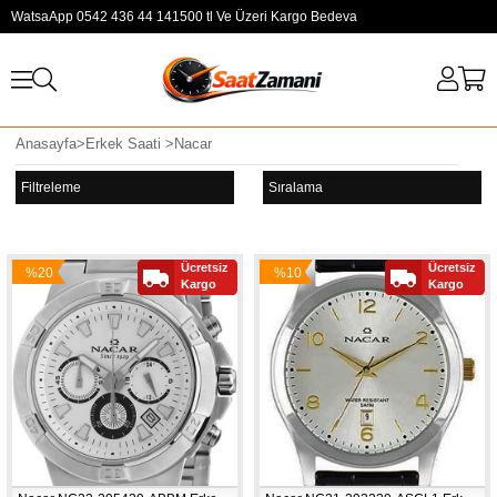
WatsaApp 0542 436 44 14
1500 tl Ve Üzeri Kargo Bedeva
Anasayfa
>
Erkek Saati
>
Nacar
Filtreleme
Sıralama
Ücretsiz
Ücretsiz
%20
%10
Kargo
Kargo
İndirim
İndirim