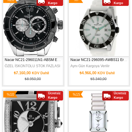
Kargo
Kargo
İndirim
İndirim
Nacar NC21-296011N1-ABSM Erkek Kol Saati
Nacar NC21-296095-AWBS11 Erkek Kol Saati
ÖZEL İSKONTOLU STOK FAZLASI
Aynı Gün Kargoya Verilir
₺7.160,00
₺4.966,00
KDV Dahil
KDV Dahil
₺8.950,00
₺5.340,00
ÇELİK KASA KORDON *******
Ücretsiz
Ücretsiz
%10
%15
Kargo
Kargo
İndirim
İndirim