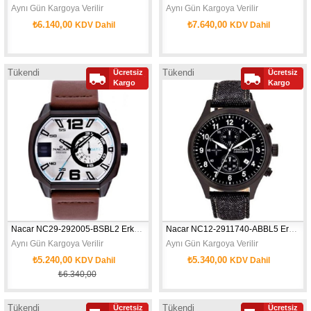
Aynı Gün Kargoya Verilir
Aynı Gün Kargoya Verilir
₺6.140,00
₺7.640,00
KDV Dahil
KDV Dahil
Tükendi
Tükendi
Ücretsiz
Ücretsiz
Kargo
Kargo
Nacar NC29-292005-BSBL2 Erkek Kol Saati
Nacar NC12-2911740-ABBL5 Erkek Kol Saati
Aynı Gün Kargoya Verilir
Aynı Gün Kargoya Verilir
₺5.240,00
₺5.340,00
KDV Dahil
KDV Dahil
₺6.340,00
Tükendi
Tükendi
Ücretsiz
Ücretsiz