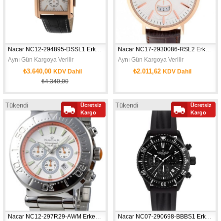
Nacar NC12-294895-DSSL1 Erkek Kol Saati
Nacar NC17-2930086-RSL2 Erkek Kol Saati
Aynı Gün Kargoya Verilir
Aynı Gün Kargoya Verilir
₺3.640,00
₺2.011,62
KDV Dahil
KDV Dahil
₺4.340,00
Tükendi
Tükendi
Ücretsiz
Ücretsiz
Kargo
Kargo
Nacar NC12-297R29-AWM Erkek Kol Saati
Nacar NC07-290698-BBBS1 Erkek Kol Saati