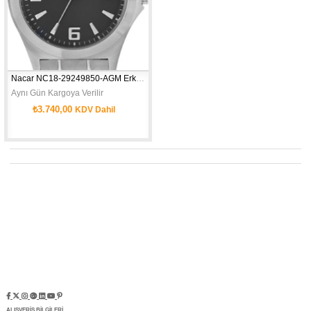
Nacar NC18-29249850-AGM Erkek Kol Saati
Aynı Gün Kargoya Verilir
₺3.740,00
KDV Dahil
ALIŞVERİŞ BİLGİLERİ