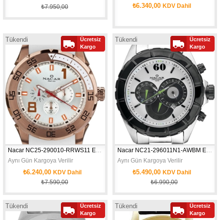
Gün, tarih ve saniye göstergeleriyle modern yaşamın temposuna uyum sağlayan 
₺6.340,00
KDV Dahil
₺7.950,00
Siyah deri kayış ve dikey çizgili kadran ile zamansız bir stil.

Tükendi
Tükendi
Ücretsiz
Ücretsiz
Kargo
Kargo
Nacar NC25-290010-RRWS11 Erkek Kol Saati
Nacar NC21-296011N1-AWBM Erkek Kol Saati
Aynı Gün Kargoya Verilir
Aynı Gün Kargoya Verilir
₺6.240,00
₺5.490,00
KDV Dahil
KDV Dahil
₺7.590,00
₺6.990,00
Tükendi
Tükendi
Ücretsiz
Ücretsiz
Kargo
Kargo