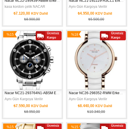
Nacar NC22-295439-ABBM Erkek Kol Saati
Nacar NC21-292229-ASCL1 Erkek Kol Saati
kasa kordon çelik NACAR 
Aynı Gün Kargoya Verilir
₺7.120,00
₺4.950,00
KDV Dahil
KDV Dahil
₺8.900,00
₺5.500,00
Ücretsiz
Ücretsiz
%15
%18
Kargo
Kargo
İndirim
İndirim
Nacar NC21-293764N1-ABSM Erkek Kol Saati
Nacar NC26-298352-RWM Erkek Kol Saati
Aynı Gün Kargoya Verilir
Aynı Gün Kargoya Verilir
₺7.590,00
₺8.440,00
KDV Dahil
KDV Dahil
₺8.950,00
₺10.340,00
SERAMİK
Ücretsiz
Ücretsiz
%15
%15