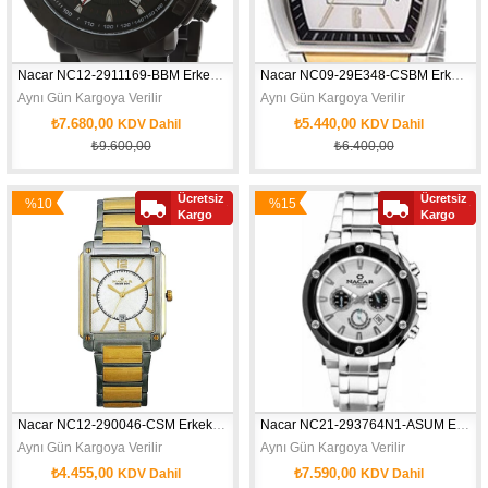
Nacar NC12-2911169-BBM Erkek Kol Saati
Nacar NC09-29E348-CSBM Erkek Kol Saati
Aynı Gün Kargoya Verilir
Aynı Gün Kargoya Verilir
₺7.680,00
₺5.440,00
KDV Dahil
KDV Dahil
₺9.600,00
₺6.400,00
Ücretsiz
Ücretsiz
%10
%15
Kargo
Kargo
İndirim
İndirim
Nacar NC12-290046-CSM Erkek Kol Saati
Nacar NC21-293764N1-ASUM Erkek Kol Saati
Aynı Gün Kargoya Verilir
Aynı Gün Kargoya Verilir
₺4.455,00
₺7.590,00
KDV Dahil
KDV Dahil