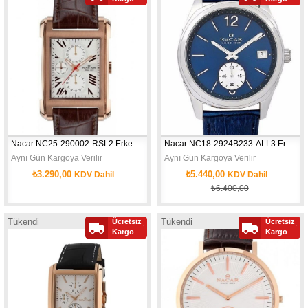
Nacar NC25-290002-RSL2 Erkek Kol Saati
Nacar NC18-2924B233-ALL3 Erkek Kol Saati
Aynı Gün Kargoya Verilir
Aynı Gün Kargoya Verilir
₺3.290,00
₺5.440,00
KDV Dahil
KDV Dahil
₺6.400,00
Tükendi
Tükendi
Ücretsiz
Ücretsiz
Kargo
Kargo