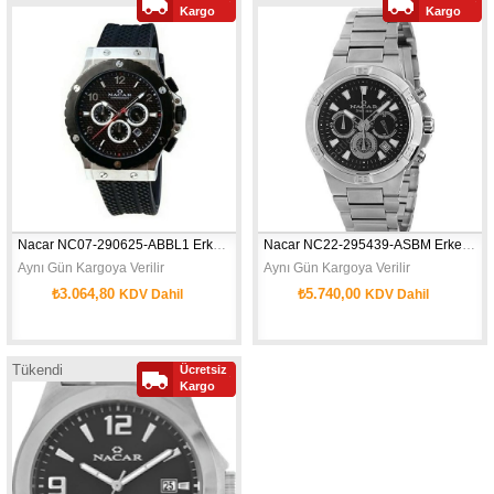
Kargo
Kargo
Nacar NC07-290625-ABBL1 Erkek Kol Saati
Nacar NC22-295439-ASBM Erkek Kol Saati
Aynı Gün Kargoya Verilir
Aynı Gün Kargoya Verilir
₺3.064,80
₺5.740,00
KDV Dahil
KDV Dahil
Tükendi
Ücretsiz
Kargo