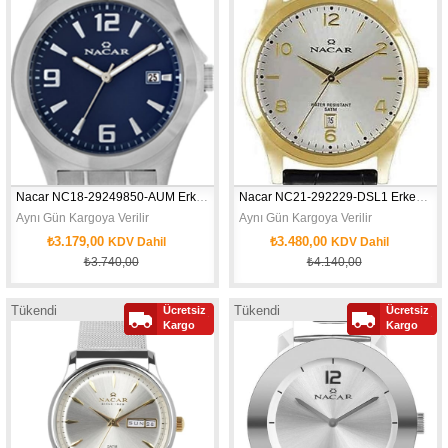
Nacar NC18-29249850-AUM Erkek Kol Saati
Nacar NC21-292229-DSL1 Erkek Kol Saati
Aynı Gün Kargoya Verilir
Aynı Gün Kargoya Verilir
₺3.179,00
₺3.480,00
KDV Dahil
KDV Dahil
₺3.740,00
₺4.140,00
Tükendi
Tükendi
Ücretsiz
Ücretsiz
Kargo
Kargo