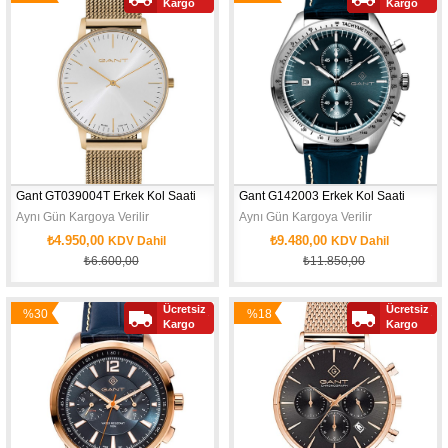
Kargo
Kargo
İndirim
İndirim
Ürün
Gant GT039004T Erkek Kol Saati
Gant G142003 Erkek Kol Saati
Aynı Gün Kargoya Verilir
Aynı Gün Kargoya Verilir
₺4.950,00
₺9.480,00
KDV Dahil
KDV Dahil
₺6.600,00
₺11.850,00
Ücretsiz
Ücretsiz
%30
%18
Yeni
Kargo
Kargo
İndirim
İndirim
Ürün