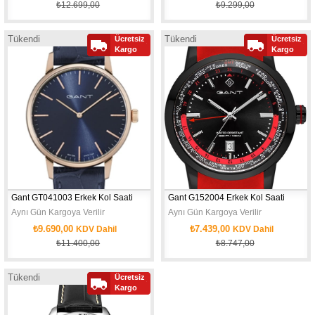
₺12.699,00
₺9.299,00
Tükendi
Tükendi
Ücretsiz
Ücretsiz
Kargo
Kargo
Gant GT041003 Erkek Kol Saati
Gant G152004 Erkek Kol Saati
Aynı Gün Kargoya Verilir
Aynı Gün Kargoya Verilir
₺9.690,00
₺7.439,00
KDV Dahil
KDV Dahil
₺11.400,00
₺8.747,00
Tükendi
Ücretsiz
Yeni
Kargo
Ürün