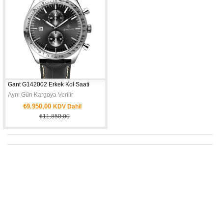
Gant G142002 Erkek Kol Saati
Aynı Gün Kargoya Verilir
₺9.950,00
KDV Dahil
₺11.850,00