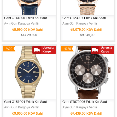
Gant G144006 Erkek Kol Saati
Gant G123007 Erkek Kol Saati
Aynı Gün Kargoya Verilir
Aynı Gün Kargoya Verilir
₺9.990,00
₺8.079,00
KDV Dahil
KDV Dahil
₺14.299,00
₺9.845,00
Ücretsiz
Ücretsiz
%22
%20
Yeni
Yeni
Kargo
Kargo
İndirim
İndirim
Ürün
Ürün
Gant G151004 Erkek Kol Saati
Gant GT079006 Erkek Kol Saati
Aynı Gün Kargoya Verilir
Aynı Gün Kargoya Verilir
₺9.905,00
₺7.439,00
KDV Dahil
KDV Dahil