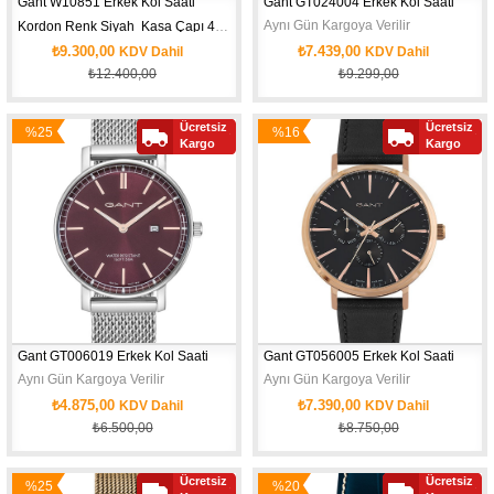
Gant W10851 Erkek Kol Saati
Gant GT024004 Erkek Kol Saati
Aynı Gün Kargoya Verilir
Kordon Renk Siyah  
Kasa Çapı 42 mm 
Su Geçirmezlik  100 mt
₺9.300,00
₺7.439,00
KDV Dahil
KDV Dahil
₺12.400,00
₺9.299,00
Ücretsiz
Ücretsiz
%25
%16
Yeni
Kargo
Kargo
İndirim
İndirim
Ürün
Gant GT006019 Erkek Kol Saati
Gant GT056005 Erkek Kol Saati
Aynı Gün Kargoya Verilir
Aynı Gün Kargoya Verilir
₺4.875,00
₺7.390,00
KDV Dahil
KDV Dahil
₺6.500,00
₺8.750,00
Ücretsiz
Ücretsiz
%25
%20
Yeni