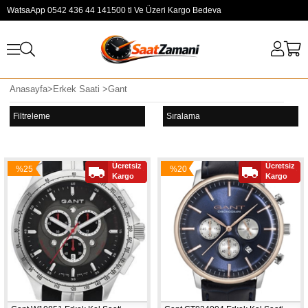
WatsaApp 0542 436 44 14
1500 tl Ve Üzeri Kargo Bedeva
Anasayfa
>
Erkek Saati
>
Gant
Filtreleme
Sıralama
Ücretsiz
Ücretsiz
%25
%20
Kargo
Kargo
İndirim
İndirim