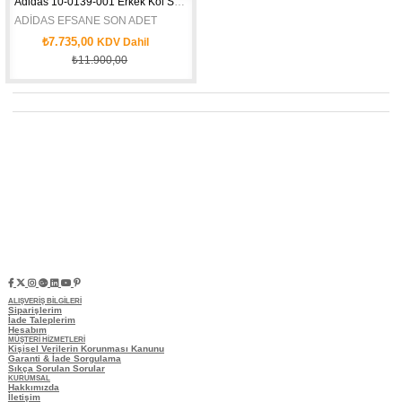
Adidas 10-0139-001 Erkek Kol Saati
ADİDAS EFSANE SON ADET
₺7.735,00
KDV Dahil
₺11.900,00
Aynı Gün Kargoya Verilir
ALIŞVERİŞ BİLGİLERİ
Siparişlerim
İade Taleplerim
Hesabım
MÜŞTERİ HİZMETLERİ
Kişisel Verilerin Korunması Kanunu
Garanti & İade Sorgulama
Sıkça Sorulan Sorular
KURUMSAL
Hakkımızda
İletişim