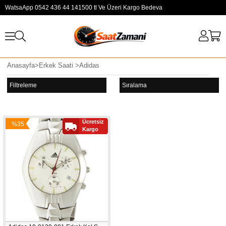
WatsaApp 0542 436 44 14
1500 tl Ve Üzeri Kargo Bedeva
Anasayfa
>
Erkek Saati
>
Adidas
Filtreleme
Sıralama
Ücretsiz
%35
Kargo
İndirim