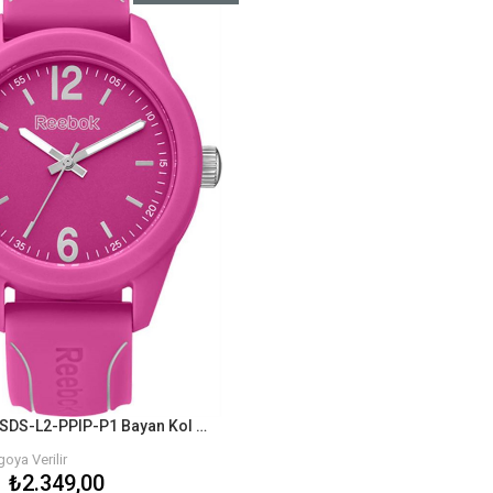
%10İndirim
Reebok RF-SDS-L2-PPIP-P1 Bayan Kol Saati
oya Verilir
₺2.349,00