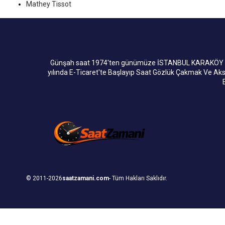
Seiko
Mathey Tissot
Momentus
Slazenger
Skagen
Günşah saat 1974'ten günümüze İSTANBUL KARAKÖY dek
yılında E-Ticaret'te Başlayıp Saat Gözlük Çakmak Ve A
Q&Q
Michael Kors
Fossil
Navimarine
Stefanel
Swatch
© 2011-2026
saatzamani.com
- Tüm Hakları Saklıdır.
Obaku Denmark
Lee Cooper
Hip Hop