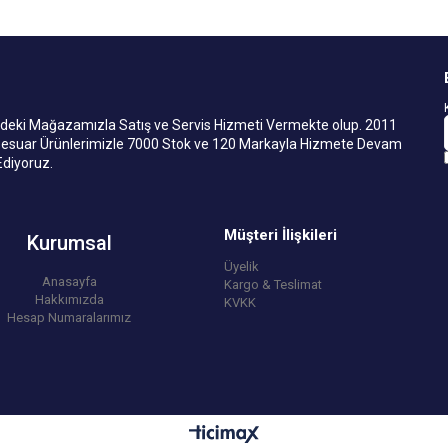
i Mağazamızla Satış ve Servis Hizmeti Vermekte olup. 2011
ksesuar Ürünlerimizle 7000 Stok ve 120 Markayla Hizmete Devam
Ediyoruz.
Müşteri İlişkileri
Kurumsal
Üyelik
Anasayfa
Kargo & Teslimat
Hakkımızda
KVKK
Hesap Numaralarımız