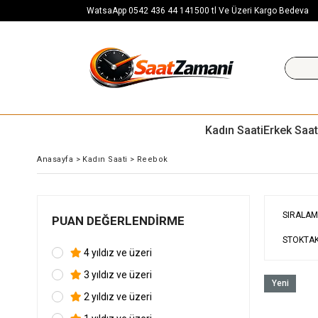
WatsaApp 0542 436 44 14
1500 tl Ve Üzeri Kargo Bedeva
Kadın Saati
Erkek Saat
Anasayfa
>
Kadın Saati
>
Reebok
SIRALAM
PUAN DEĞERLENDIRME
STOKTAK
4 yıldız ve üzeri
3 yıldız ve üzeri
Yeni
2 yıldız ve üzeri
Ürün