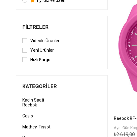
1 yıldız ve üzeri
FILTRELER
Videolu Ürünler
Yeni Ürünler
Hızlı Kargo
KATEGORILER
Kadın Saati
Reebok
Casio
Mathey-Tissot
Aynı Gün Karg
₺2.619,00