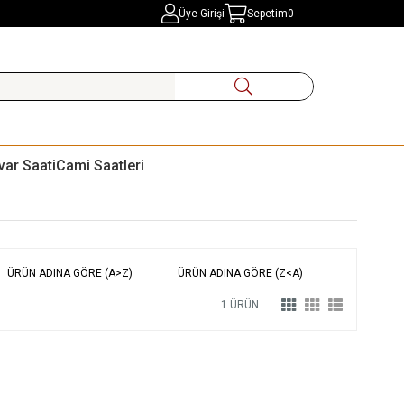
Üye Girişi
Sepetim
0
var Saati
Cami Saatleri
ÜRÜN ADINA GÖRE (A>Z)
ÜRÜN ADINA GÖRE (Z<A)
1 ÜRÜN