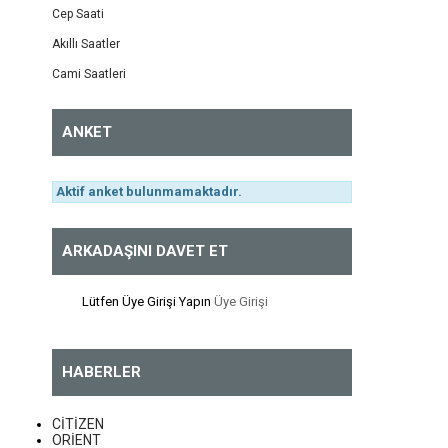
Cep Saati
Gant
Akıllı Saatler
Poloexchange
Cami Saatleri
Ellesse
ANKET
Up Watch
Bulova
Aktif anket bulunmamaktadır.
Raymond Weil
I-Watch / Ion Watch
ARKADAŞINI DAVET ET
Orient
Lütfen Üye Girişi Yapın
Üye Girişi
Hislon
Fontenay
HABERLER
Tommy Hilfiger
Dice Kayek
CİTİZEN
ORİENT