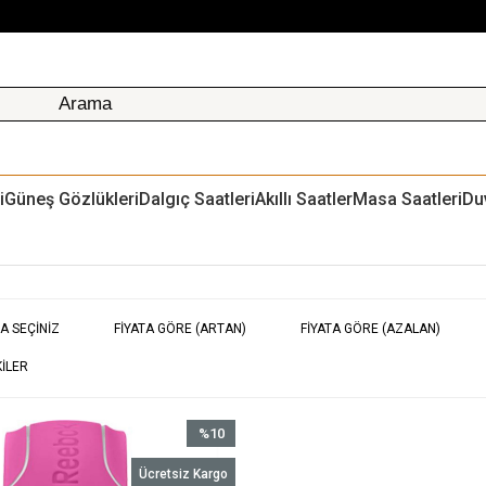
i
Güneş Gözlükleri
Dalgıç Saatleri
Akıllı Saatler
Masa Saatleri
Du
A SEÇINIZ
FIYATA GÖRE (ARTAN)
FIYATA GÖRE (AZALAN)
ILER
%10
İndirim
Ücretsiz Kargo