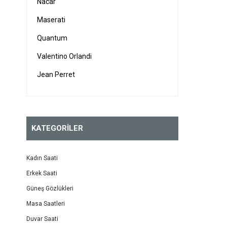
Nacar
Maserati
Quantum
Valentino Orlandi
Jean Perret
Beverly Hills Polo Club
Kenneth Cole
KATEGORİLER
Pierre Cardin
Citizen
Kadın Saati
Calvin Klein
Erkek Saati
Ann Taylor
Güneş Gözlükleri
Wainer
Masa Saatleri
Duvar Saati
Essence