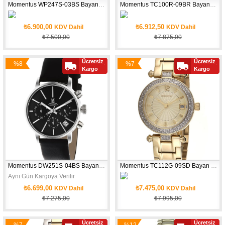
Momentus WP247S-03BS Bayan Kol Saati
Momentus TC100R-09BR Bayan Kol Saati
₺6.900,00
₺6.912,50
KDV Dahil
KDV Dahil
₺7.500,00
₺7.875,00
Aynı Gün Kargoya Verilir
Aynı gün kargoya verilir
Ücretsiz
Ücretsiz
%8
%7
Yeni
Kargo
Kargo
İndirim
İndirim
Ürün
Momentus DW251S-04BS Bayan Kol Saati
Momentus TC112G-09SD Bayan Kol Saati
Aynı Gün Kargoya Verilir
₺6.699,00
₺7.475,00
KDV Dahil
KDV Dahil
₺7.275,00
₺7.995,00
Aynı gün kargoya verilir
Ücretsiz
Ücretsiz
%7
%12