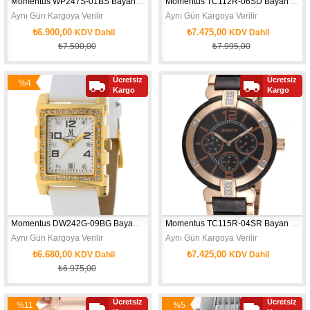
Momentus WP247S-01BS Bayan Kol Saati
Momentus TC112R-06SD Bayan Kol Saati
Aynı Gün Kargoya Verilir
Aynı Gün Kargoya Verilir
₺6.900,00
₺7.475,00
KDV Dahil
KDV Dahil
₺7.500,00
₺7.995,00
Ücretsiz
Ücretsiz
%4
Kargo
Kargo
İndirim
Momentus DW242G-09BG Bayan Kol Saati
Momentus TC115R-04SR Bayan Kol Saati
Aynı Gün Kargoya Verilir
Aynı Gün Kargoya Verilir
₺6.680,00
₺7.425,00
KDV Dahil
KDV Dahil
₺6.975,00
Ücretsiz
Ücretsiz
%11
%5