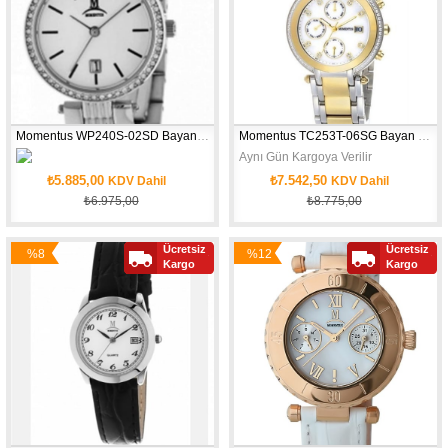
Momentus WP240S-02SD Bayan Kol Saati
Momentus TC253T-06SG Bayan Kol Saati
Aynı Gün Kargoya Verilir
₺5.885,00
₺7.542,50
KDV Dahil
KDV Dahil
₺6.975,00
₺8.775,00
Aynı Gün Kargoya Verilir
Ücretsiz
Ücretsiz
%8
%12
Kargo
Kargo
İndirim
İndirim