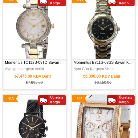
Kargo
Kargo
İndirim
İndirim
Momentus TC112S-09TD Bayan Kol Saati
Momentus B811S-03SS Bayan Kol Saati
Aynı gün kargoya verilir
Aynı Gün Kargoya Verilir
₺7.475,00
₺5.390,00
KDV Dahil
KDV Dahil
₺7.995,00
₺6.150,00
Ücretsiz
Ücretsiz
%3
%5
Kargo
Kargo
İndirim
İndirim