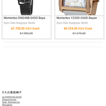
Momentus DW249B-04SG Bayan Kol Saati
Momentus Y220D-03AD Bayan Kol Saati
Aynı Gün Kargoya Verilir
Aynı Gün Kargoya Verilir
₺7.709,00
₺6.919,00
KDV Dahil
KDV Dahil
₺7.950,00
₺7.275,00
ALIŞVERİŞ BİLGİLERİ
Siparişlerim
İade Taleplerim
Hesabım