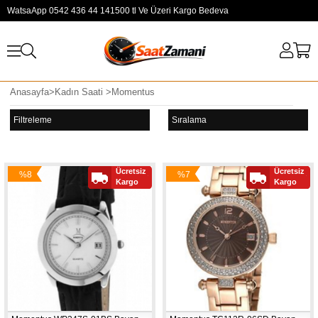
WatsaApp 0542 436 44 14
1500 tl Ve Üzeri Kargo Bedeva
Anasayfa
>
Kadın Saati
>
Momentus
Filtreleme
Sıralama
Ücretsiz
Ücretsiz
%8
%7
Kargo
Kargo
İndirim
İndirim