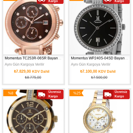
Kargo
Kargo
İndirim
İndirim
Momentus TC253R-06SR Bayan Kol Saati
Momentus WP240S-04SD Bayan Kol Saati
Aynı Gün Kargoya Verilir
Aynı Gün Kargoya Verilir
₺7.829,00
₺7.100,00
KDV Dahil
KDV Dahil
₺8.775,00
₺7.500,00
Ücretsiz
Ücretsiz
%8
%25
Kargo
Kargo
İndirim
İndirim