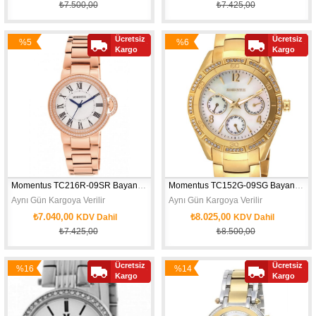
₺7.500,00
₺7.425,00
Ücretsiz
Ücretsiz
%5
%6
Kargo
Kargo
İndirim
İndirim
Momentus TC216R-09SR Bayan Kol Saati
Momentus TC152G-09SG Bayan Kol Saati
Aynı Gün Kargoya Verilir
Aynı Gün Kargoya Verilir
₺7.040,00
₺8.025,00
KDV Dahil
KDV Dahil
₺7.425,00
₺8.500,00
Ücretsiz
Ücretsiz
%16
%14
Kargo
Kargo
İndirim
İndirim