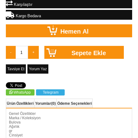
Karşılaştır
Kargo Bedava
Tavsiye Et
Yorum Yaz
WhatsApp
Telegram
Ürün Özellikleri
Yorumlar
(0)
Ödeme Seçenekleri
Genel Özellikler
Marka / Koleksiyon
Bulova
Ağırlık
gr
Cinsiyet