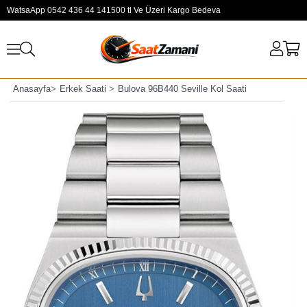
WatsaApp 0542 436 44 14
1500 tl Ve Üzeri Kargo Bedeva
Anasayfa
>
Erkek Saati
>
Bulova 96B440 Seville Kol Saati