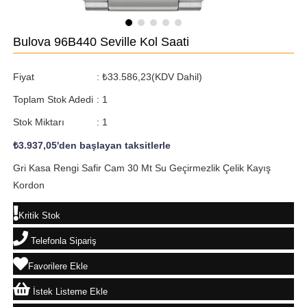
Bulova 96B440 Seville Kol Saati
Fiyat
:
₺33.586,23
(KDV Dahil)
Toplam Stok Adedi
:
1
Stok Miktarı
:
1
₺3.937,05
'den başlayan taksitlerle
Gri Kasa Rengi Safir Cam 30 Mt Su Geçirmezlik Çelik Kayış
Kordon
Kritik Stok
Telefonla Sipariş
Favorilere Ekle
İstek Listeme Ekle