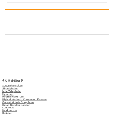
ALIŞVERİŞ BİLGİLERİ
Siparişlerim
İade Taleplerim
Hesabım
MÜŞTERİ HİZMETLERİ
Kişisel Verilerin Korunması Kanunu
Garanti & İade Sorgulama
Sıkça Sorulan Sorular
KURUMSAL
Hakkımızda
İletişim