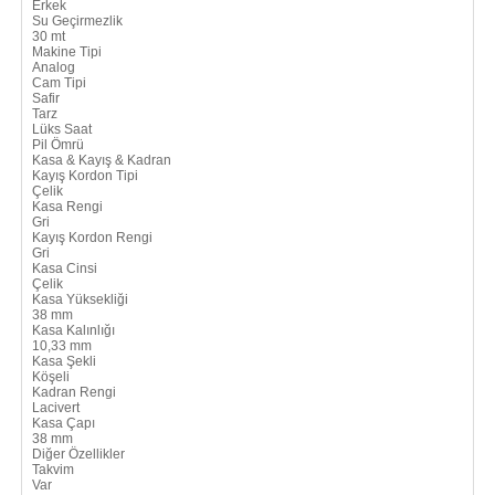
Erkek
Su Geçirmezlik
30 mt
Makine Tipi
Analog
Cam Tipi
Safir
Tarz
Lüks Saat
Pil Ömrü
Kasa & Kayış & Kadran
Kayış Kordon Tipi
Çelik
Kasa Rengi
Gri
Kayış Kordon Rengi
Gri
Kasa Cinsi
Çelik
Kasa Yüksekliği
38 mm
Kasa Kalınlığı
10,33 mm
Kasa Şekli
Köşeli
Kadran Rengi
Lacivert
Kasa Çapı
38 mm
Diğer Özellikler
Takvim
Var