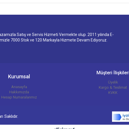
ızla Satış ve Servis Hizmeti Vermekte olup. 2011 yılında E-
imizle 7000 Stok ve 120 Markayla Hizmete Devam Ediyoruz.
Müşteri İlişkiler
Kurumsal
Üyelik
Anasayfa
Kargo & Teslimat
Hakkımızda
KVKK
Hesap Numaralarımız
 Saklıdır.