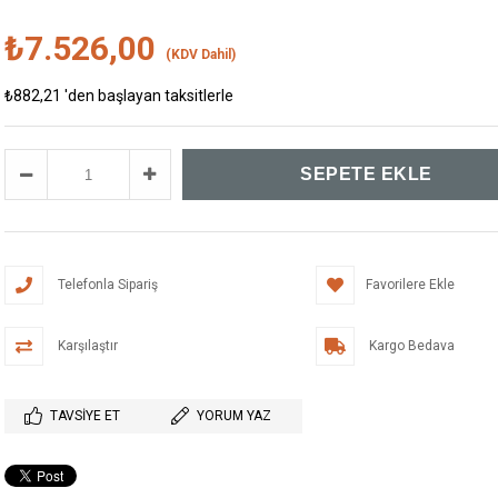
₺7.526,00
(KDV Dahil)
₺882,21
'den başlayan taksitlerle
Telefonla Sipariş
Favorilere Ekle
Karşılaştır
Kargo Bedava
TAVSIYE ET
YORUM YAZ