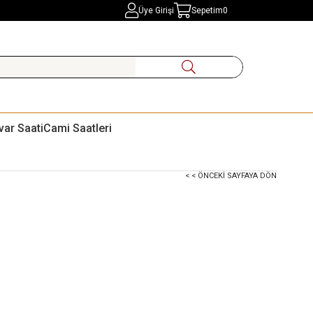
Üye Girişi
Sepetim
0
var Saati
Cami Saatleri
< < ÖNCEKI SAYFAYA DÖN