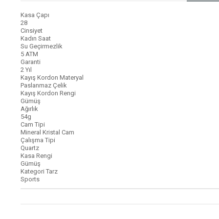
Kasa Çapı
28
Cinsiyet
Kadın Saat
Su Geçirmezlik
5 ATM
Garanti
2 Yıl
Kayış Kordon Materyal
Paslanmaz Çelik
Kayış Kordon Rengi
Gümüş
Ağırlık
54g
Cam Tipi
Mineral Kristal Cam
Çalışma Tipi
Quartz
Kasa Rengi
Gümüş
Kategori Tarz
Sports