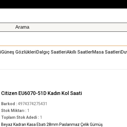
i
Güneş Gözlükleri
Dalgıç Saatleri
Akıllı Saatler
Masa Saatleri
Du
Citizen EU6070-51D Kadın Kol Saati
Barkod
:
4974374275431
Stok Miktarı
:
1
Toplam Stok Adedi
:
1
Beyaz Kadran Kasa Ebatı 28mm Paslanmaz Çelik Gümüş