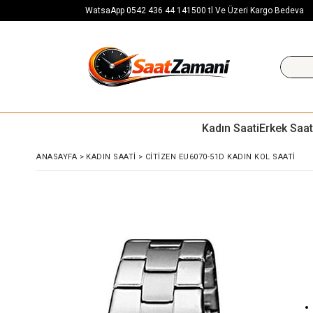
WatsaApp 0542 436 44 14
1500 tl Ve Üzeri Kargo Bedeva
Kadın Saati
Erkek Saat
ANASAYFA
>
KADIN SAATI
>
CITIZEN EU6070-51D KADIN KOL SAATI