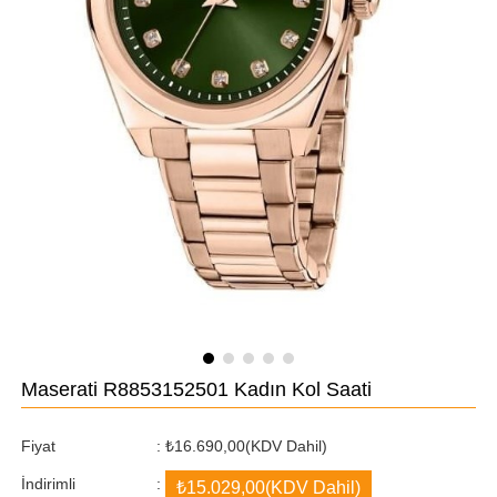
Maserati R8853152501 Kadın Kol Saati
Fiyat
:
₺16.690,00
(KDV Dahil)
İndirimli
:
₺15.029,00
(KDV Dahil)