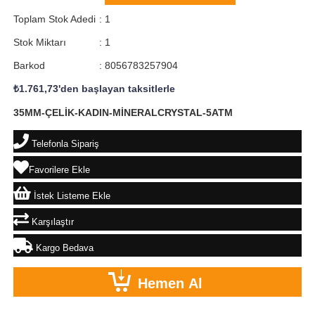
Toplam Stok Adedi
:
1
Stok Miktarı
:
1
Barkod
:
8056783257904
₺1.761,73
'den başlayan taksitlerle
35MM-ÇELİK-KADIN-MİNERALCRYSTAL-5ATM
Telefonla Sipariş
Favorilere Ekle
İstek Listeme Ekle
Karşılaştır
Kargo Bedava