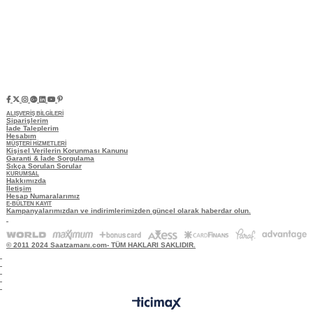
ALIŞVERİŞ BİLGİLERİ
Siparişlerim
İade Taleplerim
Hesabım
MÜŞTERİ HİZMETLERİ
Kişisel Verilerin Korunması Kanunu
Garanti & İade Sorgulama
Sıkça Sorulan Sorular
KURUMSAL
Hakkımızda
İletişim
Hesap Numaralarımız
E-BÜLTEN KAYIT
Kampanyalarımızdan ve indirimlerimizden güncel olarak haberdar olun.
© 2011 2024 Saatzamanı.com- TÜM HAKLARI SAKLIDIR.