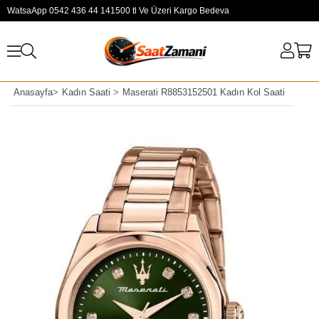
WatsaApp 0542 436 44 14
1500 tl Ve Üzeri Kargo Bedeva
Anasayfa
>
Kadın Saati
>
Maserati R8853152501 Kadın Kol Saati