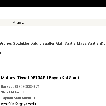
i
Güneş Gözlükleri
Dalgıç Saatleri
Akıllı Saatler
Masa Saatleri
Du
TI
Mathey-Tissot D810APU Bayan Kol Saati
Barkod
:
8682308384871
Stok Miktarı
:
1
Toplam Stok Adedi
:
1
Aynı Gün Kargoya Verilir