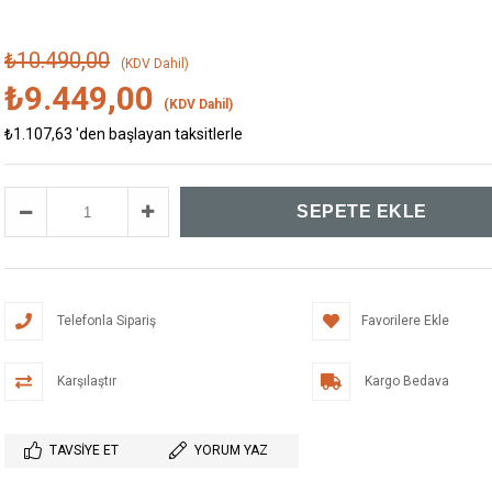
₺10.490,00
(KDV Dahil)
₺9.449,00
(KDV Dahil)
₺1.107,63
'den başlayan taksitlerle
Telefonla Sipariş
Favorilere Ekle
Karşılaştır
Kargo Bedava
TAVSIYE ET
YORUM YAZ