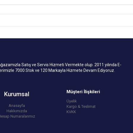
mızla Satış ve Servis Hizmeti Vermekte olup. 2011 yılında E-
lerimizle 7000 Stok ve 120 Markayla Hizmete Devam Ediyoruz.
Müşteri İlişkileri
Kurumsal
Üyelik
Anasayfa
Kargo & Teslimat
Hakkımızda
KVKK
Hesap Numaralarımız