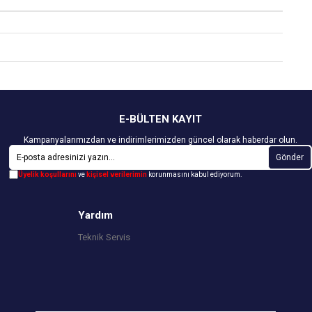
E-BÜLTEN KAYIT
Kampanyalarımızdan ve indirimlerimizden güncel olarak haberdar olun.
Gönder
Üyelik koşullarını
ve
kişisel verilerimin
korunmasını kabul ediyorum.
Yardım
Teknik Servis