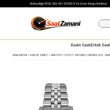
WatsaApp 0542 436 44 14
1500 tl Ve Üzeri Kargo Bedeva
Kadın Saati
Erkek Saat
ANASAYFA
>
KADIN SAATI
>
MATHEY-TISSOT D810APU BAYAN KOL SAA