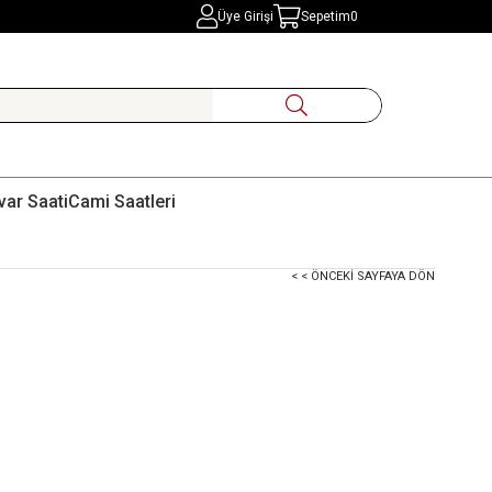
Üye Girişi
Sepetim
0
var Saati
Cami Saatleri
< < ÖNCEKI SAYFAYA DÖN