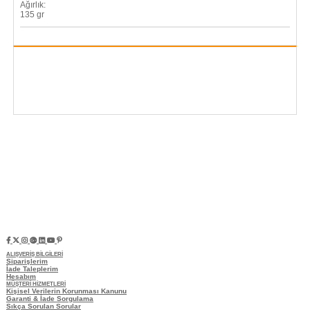
Ağırlık:
135 gr
ALIŞVERİŞ BİLGİLERİ
Siparişlerim
İade Taleplerim
Hesabım
MÜŞTERİ HİZMETLERİ
Kişisel Verilerin Korunması Kanunu
Garanti & İade Sorgulama
Sıkça Sorulan Sorular