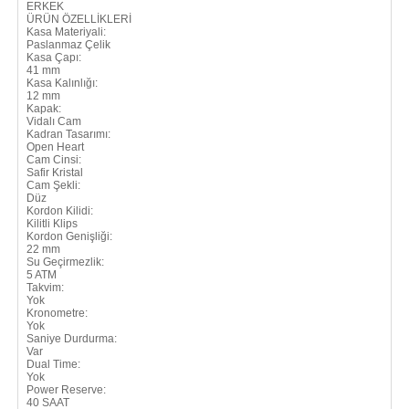
ERKEK
ÜRÜN ÖZELLİKLERİ
Kasa Materiyali:
Paslanmaz Çelik
Kasa Çapı:
41 mm
Kasa Kalınlığı:
12 mm
Kapak:
Vidalı Cam
Kadran Tasarımı:
Open Heart
Cam Cinsi:
Safir Kristal
Cam Şekli:
Düz
Kordon Kilidi:
Kilitli Klips
Kordon Genişliği:
22 mm
Su Geçirmezlik:
5 ATM
Takvim:
Yok
Kronometre:
Yok
Saniye Durdurma:
Var
Dual Time:
Yok
Power Reserve:
40 SAAT