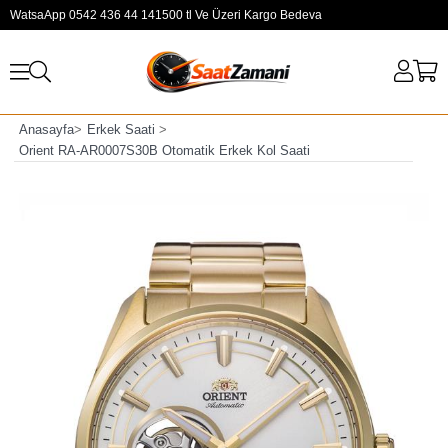
WatsaApp 0542 436 44 14
1500 tl Ve Üzeri Kargo Bedeva
Anasayfa
>
Erkek Saati
>
Orient RA-AR0007S30B Otomatik Erkek Kol Saati