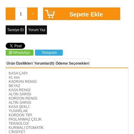
Tavsiye Et
Yorum Yaz
WhatsApp
Telegram
Ürün Özellikleri
Yorumlar
(0)
Ödeme Seçenekleri
KASA ÇAPI:
41 mm
KADRAN RENGİ:
BEYAZ
KASA RENGİ:
ALTIN SARISI
KORDON RENGİ:
ALTIN SARISI
KASA ŞEKLİ:
YUVARLAK
KORDON TİPİ:
PASLANMAZ ÇELİK
TEKNOLOJİ:
KURMALI OTOMATİK
CİNSİYET: