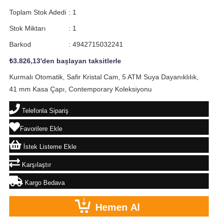
Toplam Stok Adedi
:
1
Stok Miktarı
:
1
Barkod
:
4942715032241
₺3.826,13
'den başlayan taksitlerle
Kurmalı Otomatik, Safir Kristal Cam, 5 ATM Suya Dayanıklılık,
41 mm Kasa Çapı, Contemporary Koleksiyonu
Telefonla Sipariş
Favorilere Ekle
İstek Listeme Ekle
Karşılaştır
Kargo Bedava