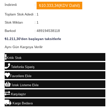
İndirimli
:
₺10.333,34
(KDV Dahil)
Toplam Stok Adedi
:
1
Stok Miktarı
:
1
Barkod
:
489194538118
₺1.211,30
'den başlayan taksitlerle
Aynı Gün Kargoya Verilir
Kritik Stok
Telefonla Sipariş
Favorilere Ekle
İstek Listeme Ekle
Karşılaştır
Kargo Bedava