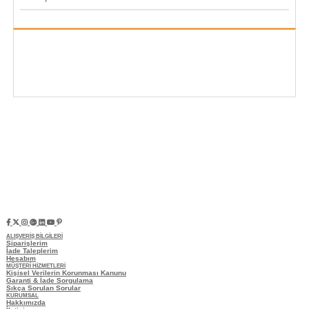
ALIŞVERİŞ BİLGİLERİ
Siparişlerim
İade Taleplerim
Hesabım
MÜŞTERİ HİZMETLERİ
Kişisel Verilerin Korunması Kanunu
Garanti & İade Sorgulama
Sıkça Sorulan Sorular
KURUMSAL
Hakkımızda