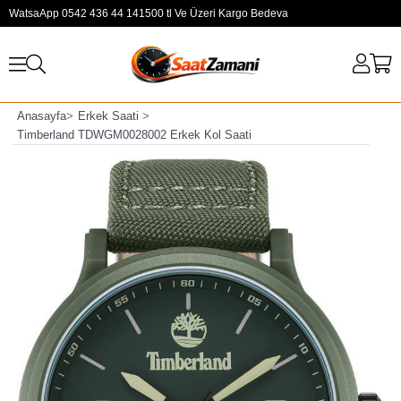
WatsaApp 0542 436 44 14
1500 tl Ve Üzeri Kargo Bedeva
Anasayfa
>
Erkek Saati
>
Timberland TDWGM0028002 Erkek Kol Saati