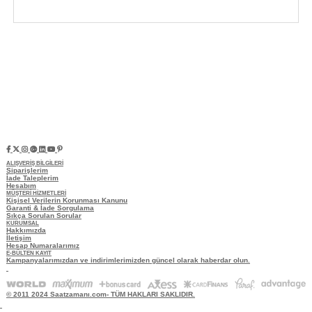
ALIŞVERİŞ BİLGİLERİ
Siparişlerim
İade Taleplerim
Hesabım
MÜŞTERİ HİZMETLERİ
Kişisel Verilerin Korunması Kanunu
Garanti & İade Sorgulama
Sıkça Sorulan Sorular
KURUMSAL
Hakkımızda
İletişim
Hesap Numaralarımız
E-BÜLTEN KAYIT
Kampanyalarımızdan ve indirimlerimizden güncel olarak haberdar olun.
© 2011 2024 Saatzamanı.com- TÜM HAKLARI SAKLIDIR.