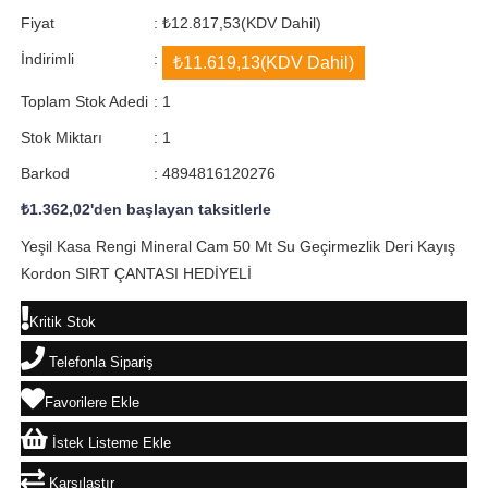
Fiyat
:
₺12.817,53
(KDV Dahil)
İndirimli
:
₺11.619,13
(KDV Dahil)
Toplam Stok Adedi
:
1
Stok Miktarı
:
1
Barkod
:
4894816120276
₺1.362,02
'den başlayan taksitlerle
Yeşil Kasa Rengi Mineral Cam 50 Mt Su Geçirmezlik Deri Kayış
Kordon SIRT ÇANTASI HEDİYELİ
Kritik Stok
Telefonla Sipariş
Favorilere Ekle
İstek Listeme Ekle
Karşılaştır