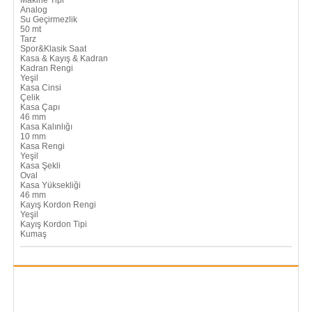
Analog
Su Geçirmezlik
50 mt
Tarz
Spor&Klasik Saat
Kasa & Kayış & Kadran
Kadran Rengi
Yeşil
Kasa Cinsi
Çelik
Kasa Çapı
46 mm
Kasa Kalınlığı
10 mm
Kasa Rengi
Yeşil
Kasa Şekli
Oval
Kasa Yüksekliği
46 mm
Kayış Kordon Rengi
Yeşil
Kayış Kordon Tipi
Kumaş