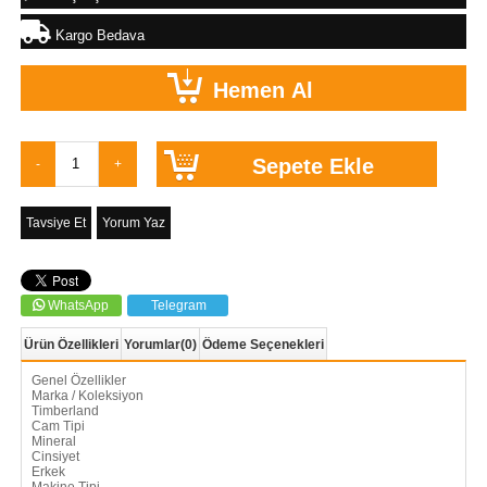
Kargo Bedava
Tavsiye Et
Yorum Yaz
WhatsApp
Telegram
Ürün Özellikleri
Yorumlar
(0)
Ödeme Seçenekleri
Genel Özellikler
Marka / Koleksiyon
Timberland
Cam Tipi
Mineral
Cinsiyet
Erkek
Makine Tipi