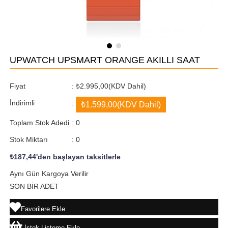
UPWATCH UPSMART ORANGE AKILLI SAAT
Fiyat
:
₺2.995,00
(KDV Dahil)
İndirimli
:
₺1.599,00
(KDV Dahil)
Toplam Stok Adedi
:
0
Stok Miktarı
:
0
₺187,44
'den başlayan taksitlerle
Aynı Gün Kargoya Verilir
SON BİR ADET
Favorilere Ekle
İstek Listeme Ekle