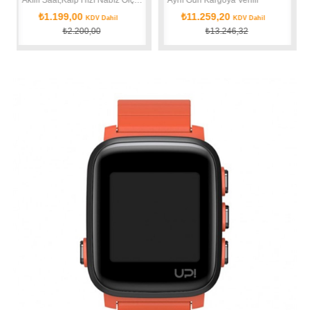
₺1.199,00
₺11.259,20
KDV Dahil
KDV Dahil
₺2.200,00
₺13.246,32