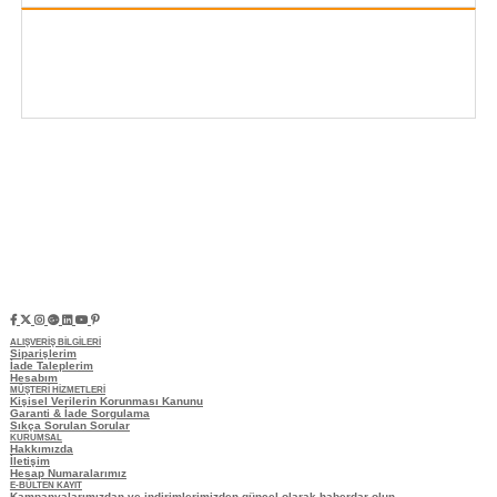
ALIŞVERİŞ BİLGİLERİ
Siparişlerim
İade Taleplerim
Hesabım
MÜŞTERİ HİZMETLERİ
Kişisel Verilerin Korunması Kanunu
Garanti & İade Sorgulama
Sıkça Sorulan Sorular
KURUMSAL
Hakkımızda
İletişim
Hesap Numaralarımız
E-BÜLTEN KAYIT
Kampanyalarımızdan ve indirimlerimizden güncel olarak haberdar olun.