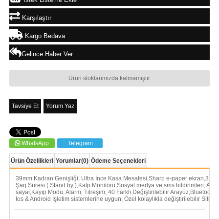
Karşılaştır
Kargo Bedava
Gelince Haber Ver
Ürün stoklarımızda kalmamıştır.
Tavsiye Et
Yorum Yaz
WhatsApp
Telegram
Ürün Özellikleri
Yorumlar
(0)
Ödeme Seçenekleri
39mm Kadran Genişliği, Ultra İnce Kasa Mesafesi,Sharp e-paper ekran,30 
Şarj Süresi ( Stand by ),Kalp Monitörü,Sosyal medya ve sms bildirimleri, Adı
sayar,Kayıp Modu, Alarm, Titreşim, 40 Farklı Değiştirilebilir Arayüz,Bluetooth 
Ios & Android İşletim sistemlerine uygun, Özel kolaylıkla değiştirilebilir Siliko