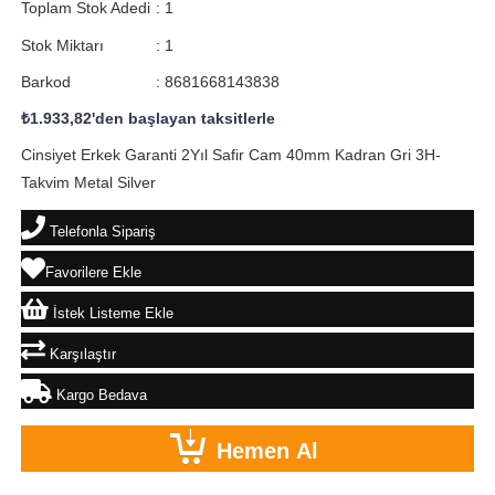
Toplam Stok Adedi
:
1
Stok Miktarı
:
1
Barkod
:
8681668143838
₺1.933,82
'den başlayan taksitlerle
Cinsiyet Erkek Garanti 2Yıl Safir Cam 40mm Kadran Gri 3H-
Takvim Metal Silver
Telefonla Sipariş
Favorilere Ekle
İstek Listeme Ekle
Karşılaştır
Kargo Bedava