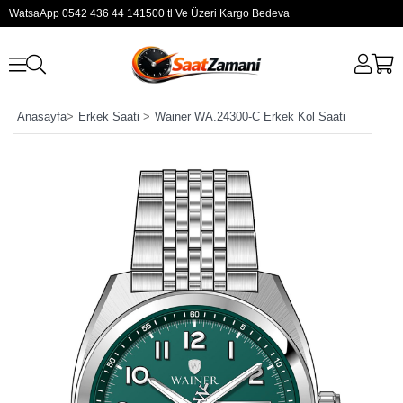
WatsaApp 0542 436 44 14
1500 tl Ve Üzeri Kargo Bedeva
Anasayfa
>
Erkek Saati
>
Wainer WA.24300-C Erkek Kol Saati