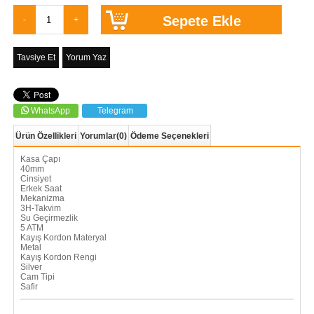
Tavsiye Et
Yorum Yaz
WhatsApp
Telegram
Ürün Özellikleri
Yorumlar
(0)
Ödeme Seçenekleri
Kasa Çapı
40mm
Cinsiyet
Erkek Saat
Mekanizma
3H-Takvim
Su Geçirmezlik
5 ATM
Kayış Kordon Materyal
Metal
Kayış Kordon Rengi
Silver
Cam Tipi
Safir