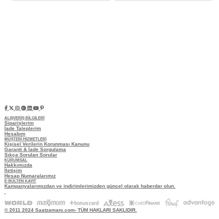
ALIŞVERİŞ BİLGİLERİ
Siparişlerim
İade Taleplerim
Hesabım
MÜŞTERİ HİZMETLERİ
Kişisel Verilerin Korunması Kanunu
Garanti & İade Sorgulama
Sıkça Sorulan Sorular
KURUMSAL
Hakkımızda
İletişim
Hesap Numaralarımız
E-BÜLTEN KAYIT
Kampanyalarımızdan ve indirimlerimizden güncel olarak haberdar olun.
© 2011 2024 Saatzamanı.com- TÜM HAKLARI SAKLIDIR.