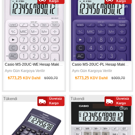
Kargo
Kargo
Ürün
Ürün
Casio MS-20UC-WE Hesap Makinası
Casio MS-20UC-PL Hesap Makinası
Aynı Gün Kargoya Verilir
Aynı Gün Kargoya Verilir
₺773,25
₺773,25
KDV Dahil
₺909,70
KDV Dahil
₺909,70
12 haneli hesap makinesi
12 haneli hesap makinesi
Tükendi
Tükendi
Ücretsiz
Ücretsiz
Yeni
Yeni
Kargo
Kargo
Ürün
Ürün