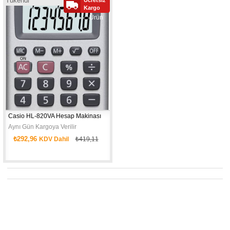
Tükendi
Yeni
Kargo
Ürün
Casio HL-820VA Hesap Makinası
Aynı Gün Kargoya Verilir
₺292,96
KDV Dahil
₺419,11