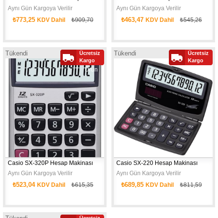
Aynı Gün Kargoya Verilir
Aynı Gün Kargoya Verilir
₺773,25
₺463,47
KDV Dahil
₺909,70
KDV Dahil
₺545,26
12 haneli hesap makinesi
Tükendi
Tükendi
Ücretsiz
Ücretsiz
Yeni
Yeni
Kargo
Kargo
Ürün
Ürün
Casio SX-320P Hesap Makinası
Casio SX-220 Hesap Makinası
Aynı Gün Kargoya Verilir
Aynı Gün Kargoya Verilir
₺523,04
₺689,85
KDV Dahil
₺615,35
KDV Dahil
₺811,59
Ücretsiz