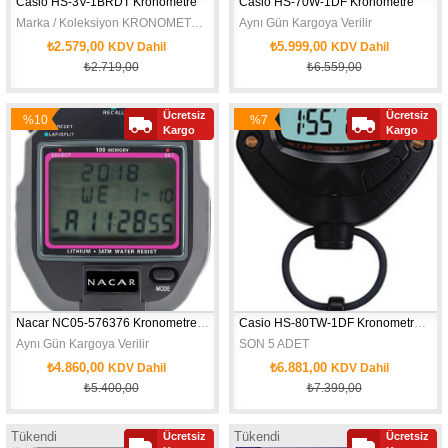
Casio HS-3V-1BRDT Kronometre
Casio HS-70W-1DF Kronometre
Marka / Koleksiyon KRONOMETRE Ağırlık 43,8 gr Makine Tipi Digital Pil Ömrü 3 Yıl
Aynı Gün Kargoya Verilir
₺2.579,00
₺5.999,00
KDV Dahil
KDV Dahil
₺2.719,00
₺6.559,00
Ücretsiz
Ücretsiz
%10
%7
Kargo
Kargo
İndirim
İndirim
Nacar NC05-576376 Kronometre-Cronometre-Chronometre
Casio HS-80TW-1DF Kronometre-Stop Watch-cronometre
Aynı Gün Kargoya Verilir
SON 5 ADET
₺4.860,00
₺6.881,00
KDV Dahil
KDV Dahil
₺5.400,00
₺7.399,00
Aynı Gün Kargoya Verilir
Tükendi
Tükendi
Ücretsiz
Ücretsiz
Yeni
Yeni