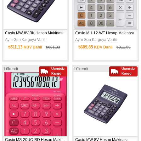
Casio MW-8V-BK Hesap Makinası
Casio MH-12-WE Hesap Makinası
Aynı Gün Kargoya Verilir
Aynı Gün Kargoya Verilir
₺511,13
₺689,85
KDV Dahil
₺601,33
KDV Dahil
₺811,59
Tükendi
Tükendi
Ücretsiz
Ücretsiz
Yeni
Yeni
Kargo
Kargo
Ürün
Ürün
Casio MS-20UC-RD Hesap Makinası
Casio MW-8V Hesap Makinası