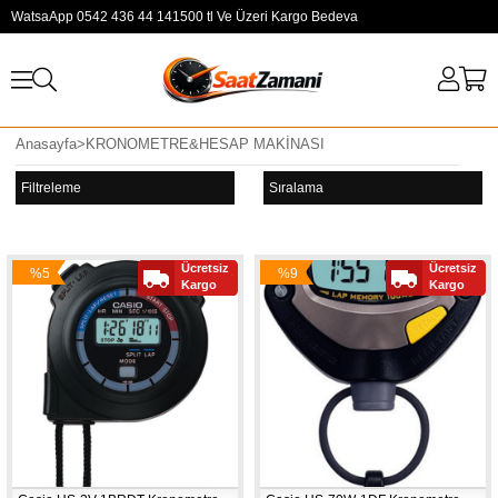
WatsaApp 0542 436 44 14
1500 tl Ve Üzeri Kargo Bedeva
Anasayfa
>
KRONOMETRE&HESAP MAKİNASI
Filtreleme
Sıralama
Ücretsiz
Ücretsiz
%5
%9
Kargo
Kargo
İndirim
İndirim