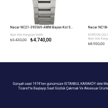
Nacar NC21-393569-AWM Bayan Kol Saati
Aynı Gün Kargoya Verilir
KORDON ÇELİK
Aynı Gün Kargo
₺4.740,00
₺5.430,00
₺8.950,00
Günşah saat 1974'ten günümüze İSTANBUL KARAKÖY deki Mağaza
Ticaret'te Başlayıp Saat Gözlük Çakmak Ve Aksesuar Ürün