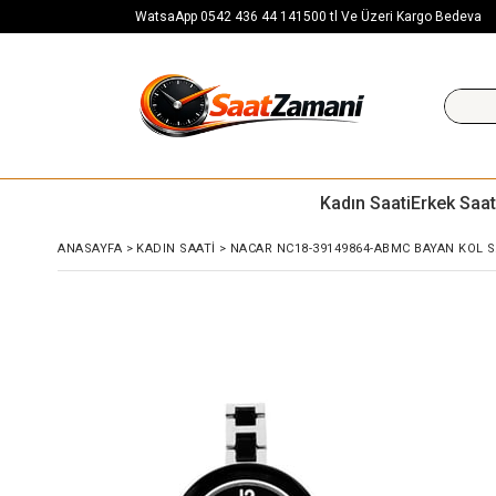
WatsaApp 0542 436 44 14
1500 tl Ve Üzeri Kargo Bedeva
Kadın Saati
Erkek Saat
ANASAYFA
>
KADIN SAATI
>
NACAR NC18-39149864-ABMC BAYAN KOL S