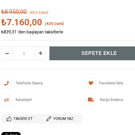
₺8.950,00
(KDV Dahil)
₺7.160,00
(KDV Dahil)
₺839,31
'den başlayan taksitlerle
Telefonla Sipariş
Favorilere Ekle
Karşılaştır
Kargo Bedava
TAVSIYE ET
YORUM YAZ