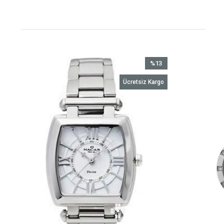
%13
İndirim
Ücretsiz Kargo
%13İndirim