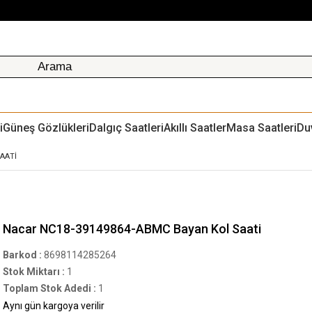
i
Güneş Gözlükleri
Dalgıç Saatleri
Akıllı Saatler
Masa Saatleri
Du
AATI
Nacar NC18-39149864-ABMC Bayan Kol Saati
Barkod
:
8698114285264
Stok Miktarı
:
1
Toplam Stok Adedi
:
1
Aynı gün kargoya verilir