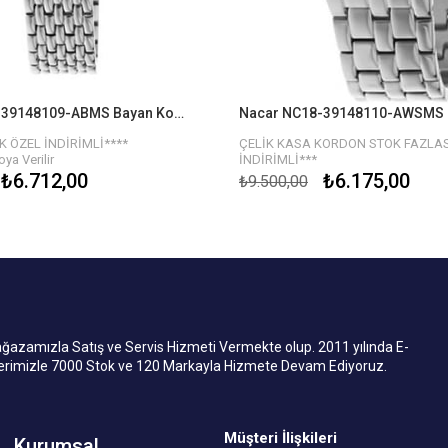
Nacar NC18-39148109-ABMS Bayan Kol Saati
 ÖZEL İNDİRİMLİ****
ÇELİK KASA KORDON STOK FAZLAS
ya Verilir
İNDİRİMLİ***
₺6.712,00
₺6.175,00
₺9.500,00
mızla Satış ve Servis Hizmeti Vermekte olup. 2011 yılında E-
lerimizle 7000 Stok ve 120 Markayla Hizmete Devam Ediyoruz.
Müşteri İlişkileri
Kurumsal