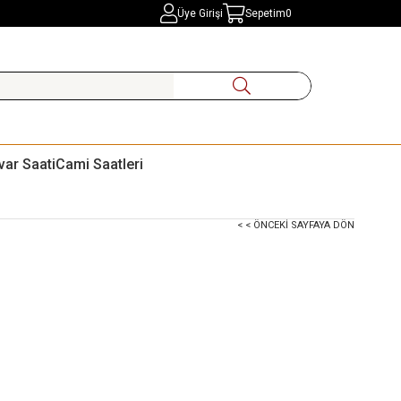
Üye Girişi
Sepetim
0
var Saati
Cami Saatleri
< < ÖNCEKI SAYFAYA DÖN