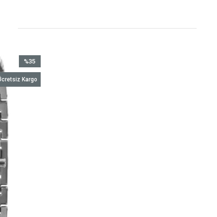
%35
İndirim
Ücretsiz Kargo
%35İndirim