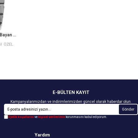
Nacar NC18-39148110-AWSMS Bayan Kol Saati
I ÖZEL
E-BÜLTEN KAYIT
Kampanyalarımızdan ve indirimlerimizden güncel olarak haberdar olun.
Gönder
Üyelik koşullarını
ve
kişisel verilerimin
korunmasını kabul ediyorum.
Yardım