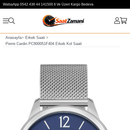
WatsaApp 0542 436 44 14
1500 tl Ve Üzeri Kargo Bedeva
Anasayfa
>
Erkek Saati
>
Pierre Cardin PC800051F404 Erkek Kol Saati