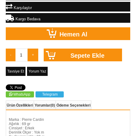
Karşılaştır
Kargo Bedava
Tavsiye Et
Yorum Yaz
WhatsApp
Telegram
Ürün Özellikleri
Yorumlar
(0)
Ödeme Seçenekleri
Marka : Pierre Cardin
Ağırlık : 69 gr
Cinsiyet : Erkek
Derinlik Ölçer : Yok m