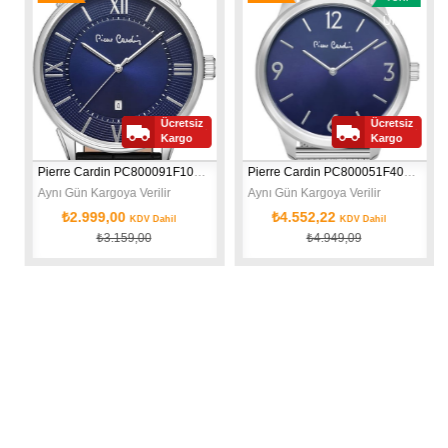
İndirim
İndirim
Ürün
Ücretsiz
Ücretsiz
Kargo
Kargo
Pierre Cardin PC800091F103 Erkek Kol Saati
Pierre Cardin PC800051F404 Erkek Kol Saati
Aynı Gün Kargoya Verilir
Aynı Gün Kargoya Verilir
₺2.999,00
₺4.552,22
KDV Dahil
KDV Dahil
₺3.159,00
₺4.949,09