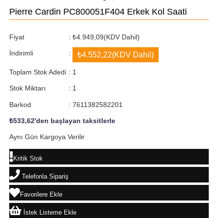
Pierre Cardin PC800051F404 Erkek Kol Saati
Fiyat
:
₺4.949,09
(KDV Dahil)
İndirimli
:
₺4.552,22
(KDV Dahil)
Toplam Stok Adedi
:
1
Stok Miktarı
:
1
Barkod
:
7611382582201
₺533,62
'den başlayan taksitlerle
Aynı Gün Kargoya Verilir
Kritik Stok
Telefonla Sipariş
Favorilere Ekle
İstek Listeme Ekle