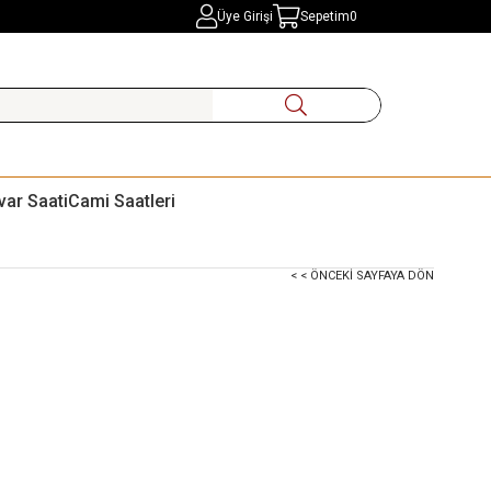
Üye Girişi
Sepetim
0
var Saati
Cami Saatleri
< < ÖNCEKI SAYFAYA DÖN