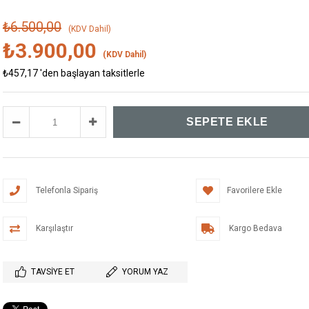
₺6.500,00
(KDV Dahil)
₺3.900,00
(KDV Dahil)
₺457,17
'den başlayan taksitlerle
Telefonla Sipariş
Favorilere Ekle
Karşılaştır
Kargo Bedava
TAVSIYE ET
YORUM YAZ