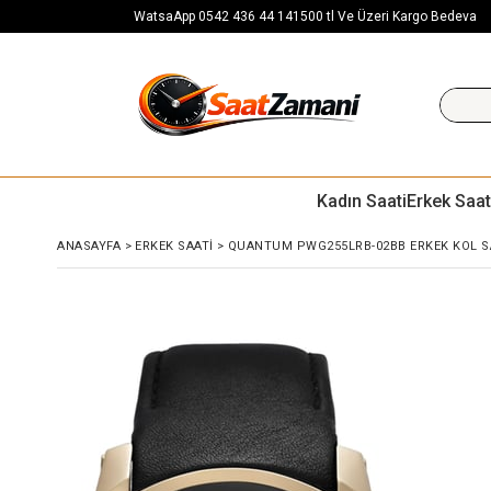
WatsaApp 0542 436 44 14
1500 tl Ve Üzeri Kargo Bedeva
Kadın Saati
Erkek Saat
ANASAYFA
>
ERKEK SAATI
>
QUANTUM PWG255LRB-02BB ERKEK KOL S