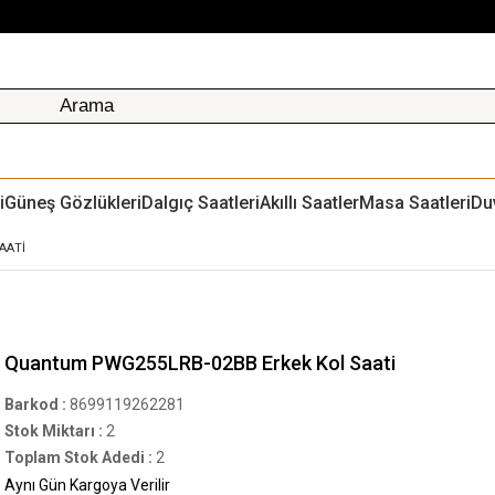
i
Güneş Gözlükleri
Dalgıç Saatleri
Akıllı Saatler
Masa Saatleri
Du
AATI
Quantum PWG255LRB-02BB Erkek Kol Saati
Barkod
:
8699119262281
Stok Miktarı
:
2
Toplam Stok Adedi
:
2
Aynı Gün Kargoya Verilir