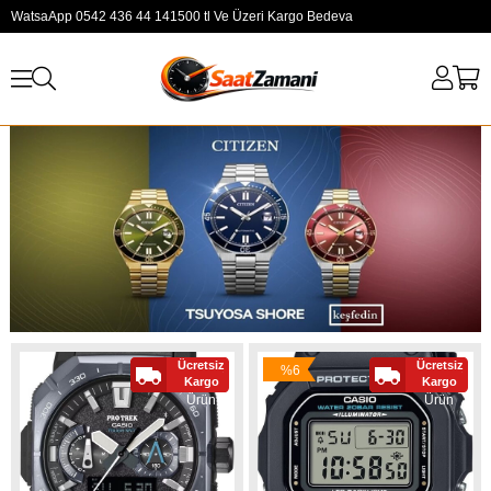
WatsaApp 0542 436 44 14
1500 tl Ve Üzeri Kargo Bedeva
Ücretsiz
Ücretsiz
%6
Yeni
Yeni
Kargo
Kargo
İndirim
Ürün
Ürün