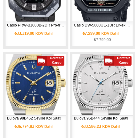
Casio PRW-B1000B-2DR Pro-trek Kol Saati
Casio DW-5600UE-1DR Erkek Kol Saati
₺33.319,00
₺7.299,00
KDV Dahil
KDV Dahil
₺7.799,00
Ücretsiz
Ücretsiz
Yeni
Yeni
Kargo
Kargo
Ürün
Ürün
Bulova 98B462 Seville Kol Saati
Bulova 96B444 Seville Kol Saati
₺36.774,83
₺33.586,23
KDV Dahil
KDV Dahil