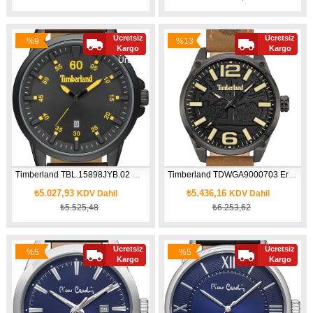
Ücretsiz
Ücretsiz
%9
%13
Yeni
Yeni
Kargo
Kargo
İndirim
İndirim
Ürün
Ürün
Timberland TBL.15898JYB.02 Erkek Kol Saati
Timberland TDWGA9000703 Erkek Kol Saati
₺5.027,93
₺5.436,16
KDV Dahil
KDV Dahil
₺5.525,48
₺6.253,62
Ücretsiz
Ücretsiz
%5
%5
Kargo
Kargo
İndirim
İndirim