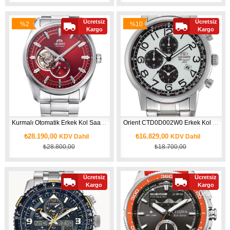
Ücretsiz
Ücretsiz
%2
%10
Kargo
Kargo
İndirim
İndirim
Kurmalı Otomatik Erkek Kol Saati RA-AR0010R30B
Orient CTD0D002W0 Erkek Kol Saati
₺28.190,00
₺16.829,00
KDV Dahil
KDV Dahil
₺28.800,00
₺18.700,00
Ücretsiz
Ücretsiz
Yeni
Yeni
Kargo
Kargo
Ürün
Ürün