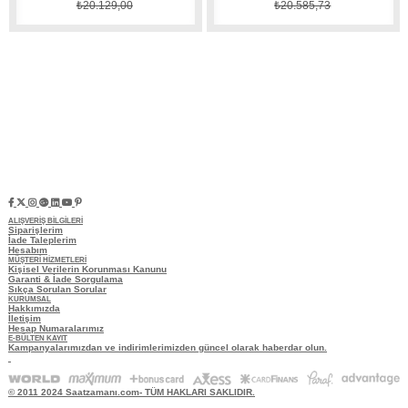
₺20.129,00
₺20.585,73
ALIŞVERİŞ BİLGİLERİ
Siparişlerim
İade Taleplerim
Hesabım
MÜŞTERİ HİZMETLERİ
Kişisel Verilerin Korunması Kanunu
Garanti & İade Sorgulama
Sıkça Sorulan Sorular
KURUMSAL
Hakkımızda
İletişim
Hesap Numaralarımız
E-BÜLTEN KAYIT
Kampanyalarımızdan ve indirimlerimizden güncel olarak haberdar olun.
© 2011 2024 Saatzamanı.com- TÜM HAKLARI SAKLIDIR.