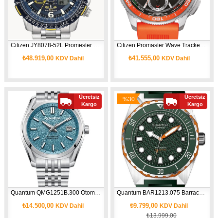
Citizen JY8078-52L Promester Erkek Kol Saati
Citizen Promaster Wave Tracker Jv3000-13E Eco-Drive Kol Saati
₺48.919,00
₺41.555,00
KDV Dahil
KDV Dahil
Ücretsiz
Ücretsiz
%30
Yeni
Yeni
Kargo
Kargo
İndirim
Ürün
Ürün
Quantum QMG1251B.300 Otomatik Erkek Kol Saati
Quantum BAR1213.075 Barracuda Erkek Kol Saati
₺14.500,00
₺9.799,00
KDV Dahil
KDV Dahil
₺13.999,00