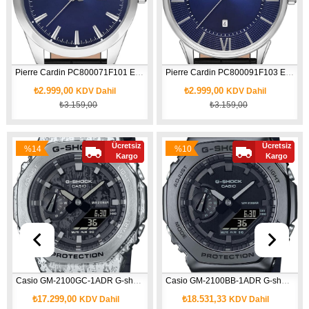
Pierre Cardin PC800071F101 Erkek Kol Saati
Pierre Cardin PC800091F103 Erkek Kol Saati
₺2.999,00
₺2.999,00
KDV Dahil
KDV Dahil
₺3.159,00
₺3.159,00
Ücretsiz
Ücretsiz
%14
%10
Kargo
Kargo
İndirim
İndirim
Casio GM-2100GC-1ADR G-shock Erkek Kol Saati
Casio GM-2100BB-1ADR G-shock Erkek Kol Saati
₺17.299,00
₺18.531,33
KDV Dahil
KDV Dahil